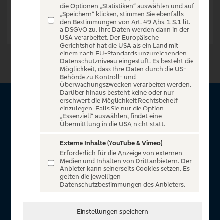
die Optionen „Statistiken“ auswählen und auf
„Speichern“ klicken, stimmen Sie ebenfalls
den Bestimmungen von Art. 49 Abs. 1 S.1 lit.
a DSGVO zu. Ihre Daten werden dann in der
USA verarbeitet. Der Europäische
Gerichtshof hat die USA als ein Land mit
einem nach EU-Standards unzureichenden
Datenschutzniveau eingestuft. Es besteht die
Möglichkeit, dass Ihre Daten durch die US-
Behörde zu Kontroll- und
Überwachungszwecken verarbeitet werden.
Darüber hinaus besteht keine oder nur
erschwert die Möglichkeit Rechtsbehelf
Über VR Entertain
einzulegen. Falls Sie nur die Option
„Essenziell“ auswählen, findet eine
Übermittlung in die USA nicht statt.
Herzlich willkommen auf VR Entertain, ein exklusiver Service
für alle Kunden der Volksbanken Raiffeisenbanken. Auf
Externe Inhalte (YouTube & Vimeo)
Erforderlich für die Anzeige von externen
unserem einzigartigen Portal finden Sie Tickets für
Medien und Inhalten von Drittanbietern. Der
atemberaubende Konzerte, Musicals und Shows, die
Anbieter kann seinerseits Cookies setzen. Es
gelten die jeweiligen
Fußball-Bundesliga sowie die Champions League und die
Datenschutzbestimmungen des Anbieters.
Europa League.
In Zusammenarbeit mit
Einstellungen speichern