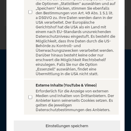
die Optionen „Statistiken“ auswählen und auf
„Speichern“ klicken, stimmen Sie ebenfalls
den Bestimmungen von Art. 49 Abs. 1 S.1 lit.
a DSGVO zu. Ihre Daten werden dann in der
USA verarbeitet. Der Europäische
Gerichtshof hat die USA als ein Land mit
einem nach EU-Standards unzureichenden
Datenschutzniveau eingestuft. Es besteht die
Möglichkeit, dass Ihre Daten durch die US-
Behörde zu Kontroll- und
Überwachungszwecken verarbeitet werden.
Darüber hinaus besteht keine oder nur
erschwert die Möglichkeit Rechtsbehelf
Über VR Entertain
einzulegen. Falls Sie nur die Option
„Essenziell“ auswählen, findet eine
Übermittlung in die USA nicht statt.
Herzlich willkommen auf VR Entertain, ein exklusiver Service
für alle Kunden der Volksbanken Raiffeisenbanken. Auf
Externe Inhalte (YouTube & Vimeo)
Erforderlich für die Anzeige von externen
unserem einzigartigen Portal finden Sie Tickets für
Medien und Inhalten von Drittanbietern. Der
atemberaubende Konzerte, Musicals und Shows, die
Anbieter kann seinerseits Cookies setzen. Es
gelten die jeweiligen
Fußball-Bundesliga sowie die Champions League und die
Datenschutzbestimmungen des Anbieters.
Europa League.
In Zusammenarbeit mit
Einstellungen speichern