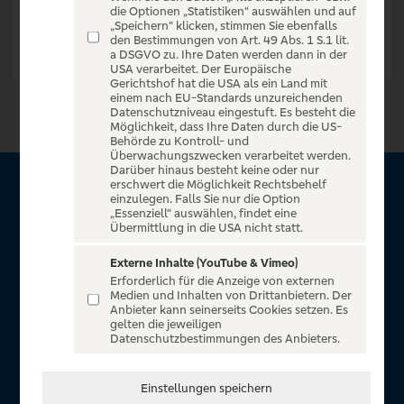
die Optionen „Statistiken“ auswählen und auf
„Speichern“ klicken, stimmen Sie ebenfalls
den Bestimmungen von Art. 49 Abs. 1 S.1 lit.
a DSGVO zu. Ihre Daten werden dann in der
USA verarbeitet. Der Europäische
Gerichtshof hat die USA als ein Land mit
einem nach EU-Standards unzureichenden
Datenschutzniveau eingestuft. Es besteht die
Möglichkeit, dass Ihre Daten durch die US-
Behörde zu Kontroll- und
Überwachungszwecken verarbeitet werden.
Darüber hinaus besteht keine oder nur
erschwert die Möglichkeit Rechtsbehelf
Über VR Entertain
einzulegen. Falls Sie nur die Option
„Essenziell“ auswählen, findet eine
Übermittlung in die USA nicht statt.
Herzlich willkommen auf VR Entertain, ein exklusiver Service
für alle Kunden der Volksbanken Raiffeisenbanken. Auf
Externe Inhalte (YouTube & Vimeo)
Erforderlich für die Anzeige von externen
unserem einzigartigen Portal finden Sie Tickets für
Medien und Inhalten von Drittanbietern. Der
atemberaubende Konzerte, Musicals und Shows, die
Anbieter kann seinerseits Cookies setzen. Es
gelten die jeweiligen
Fußball-Bundesliga sowie die Champions League und die
Datenschutzbestimmungen des Anbieters.
Europa League.
In Zusammenarbeit mit
Einstellungen speichern