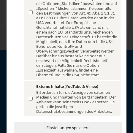
die Optionen „Statistiken“ auswählen und auf
„Speichern“ klicken, stimmen Sie ebenfalls
den Bestimmungen von Art. 49 Abs. 1 S.1 lit.
a DSGVO zu. Ihre Daten werden dann in der
USA verarbeitet. Der Europäische
Gerichtshof hat die USA als ein Land mit
einem nach EU-Standards unzureichenden
Datenschutzniveau eingestuft. Es besteht die
Möglichkeit, dass Ihre Daten durch die US-
Behörde zu Kontroll- und
Überwachungszwecken verarbeitet werden.
Darüber hinaus besteht keine oder nur
erschwert die Möglichkeit Rechtsbehelf
Über VR Entertain
einzulegen. Falls Sie nur die Option
„Essenziell“ auswählen, findet eine
Übermittlung in die USA nicht statt.
Herzlich willkommen auf VR Entertain, ein exklusiver Service
für alle Kunden der Volksbanken Raiffeisenbanken. Auf
Externe Inhalte (YouTube & Vimeo)
Erforderlich für die Anzeige von externen
unserem einzigartigen Portal finden Sie Tickets für
Medien und Inhalten von Drittanbietern. Der
atemberaubende Konzerte, Musicals und Shows, die
Anbieter kann seinerseits Cookies setzen. Es
gelten die jeweiligen
Fußball-Bundesliga sowie die Champions League und die
Datenschutzbestimmungen des Anbieters.
Europa League.
In Zusammenarbeit mit
Einstellungen speichern