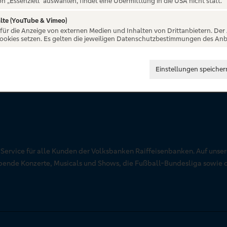
on „Essenziell“ auswählen, findet eine Übermittlung in die USA nicht statt.
lte (YouTube & Vimeo)
 für die Anzeige von externen Medien und Inhalten von Drittanbietern. Der
Cookies setzen. Es gelten die jeweiligen Datenschutzbestimmungen des Anb
Einstellungen speicher
r Service für alle Kunden der Volksbanken Raiffeisenbanken. Auf unse
aubende Konzerte, Musicals und Shows, die Fußball-Bundesliga sowie 