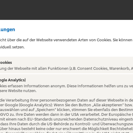
lungen
sicht über die auf der Webseite verwendeten Arten von Cookies. Sie können
iduell setzen.
Cookies
ung der Webseite mit allen Funktionen (z.B. Consent Cookies, Warenkorb, A
ogle Analytics)
ALTUNG NICHT GEFUNDE
okies erfassen Informationen anonym. Diese Informationen helfen uns zu v
sere Website nutzen.
die Verarbeitung Ihrer personenbezogenen Daten auf dieser Webseite in 
er Google (Google Analytics): Wenn Sie den Button „Alle akzeptieren“ bzw.
“ auswählen und auf „Speichern“ klicken, stimmen Sie ebenfalls den Bestim
 DSGVO zu. Ihre Daten werden dann in der USA verarbeitet. Der Europäische
 mit einem nach EU-Standards unzureichenden Datenschutzniveau eingestuf
, dass Ihre Daten durch die US-Behörde zu Kontroll- und Überwachungszw
ber hinaus besteht keine oder nur erschwert die Möglichkeit Rechtsbehelf 