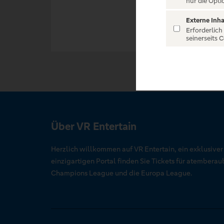
nur die Opti
Externe Inha
Erforderlich
seinerseits 
Über VR Entertain
Herzlich willkommen auf VR Entertain, ein exklusive
einzigartigen Portal finden Sie Tickets für atember
Champions League und die Europa League.