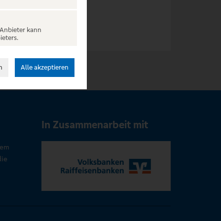
 Anbieter kann
ieters.
n
Alle akzeptieren
In Zusammenarbeit mit
rem
die