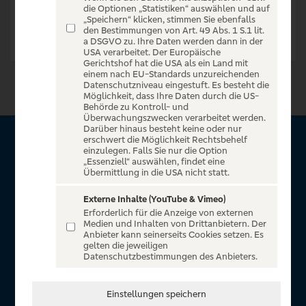
die Optionen „Statistiken“ auswählen und auf
„Speichern“ klicken, stimmen Sie ebenfalls
den Bestimmungen von Art. 49 Abs. 1 S.1 lit.
a DSGVO zu. Ihre Daten werden dann in der
USA verarbeitet. Der Europäische
Gerichtshof hat die USA als ein Land mit
einem nach EU-Standards unzureichenden
Datenschutzniveau eingestuft. Es besteht die
Möglichkeit, dass Ihre Daten durch die US-
Behörde zu Kontroll- und
Überwachungszwecken verarbeitet werden.
Darüber hinaus besteht keine oder nur
erschwert die Möglichkeit Rechtsbehelf
Über VR Entertain
einzulegen. Falls Sie nur die Option
„Essenziell“ auswählen, findet eine
Übermittlung in die USA nicht statt.
Herzlich willkommen auf VR Entertain, ein exklusiver Service
für alle Kunden der Volksbanken Raiffeisenbanken. Auf
Externe Inhalte (YouTube & Vimeo)
Erforderlich für die Anzeige von externen
unserem einzigartigen Portal finden Sie Tickets für
Medien und Inhalten von Drittanbietern. Der
atemberaubende Konzerte, Musicals und Shows, die
Anbieter kann seinerseits Cookies setzen. Es
gelten die jeweiligen
Fußball-Bundesliga sowie die Champions League und die
Datenschutzbestimmungen des Anbieters.
Europa League.
In Zusammenarbeit mit
Einstellungen speichern