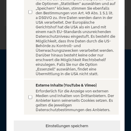
die Optionen „Statistiken“ auswählen und auf
„Speichern“ klicken, stimmen Sie ebenfalls
den Bestimmungen von Art. 49 Abs. 1 S.1 lit.
a DSGVO zu. Ihre Daten werden dann in der
USA verarbeitet. Der Europäische
Gerichtshof hat die USA als ein Land mit
einem nach EU-Standards unzureichenden
Datenschutzniveau eingestuft. Es besteht die
Möglichkeit, dass Ihre Daten durch die US-
Behörde zu Kontroll- und
Überwachungszwecken verarbeitet werden.
Darüber hinaus besteht keine oder nur
erschwert die Möglichkeit Rechtsbehelf
Über VR Entertain
einzulegen. Falls Sie nur die Option
„Essenziell“ auswählen, findet eine
Übermittlung in die USA nicht statt.
Herzlich willkommen auf VR Entertain, ein exklusiver Service
für alle Kunden der Volksbanken Raiffeisenbanken. Auf
Externe Inhalte (YouTube & Vimeo)
Erforderlich für die Anzeige von externen
unserem einzigartigen Portal finden Sie Tickets für
Medien und Inhalten von Drittanbietern. Der
atemberaubende Konzerte, Musicals und Shows, die
Anbieter kann seinerseits Cookies setzen. Es
gelten die jeweiligen
Fußball-Bundesliga sowie die Champions League und die
Datenschutzbestimmungen des Anbieters.
Europa League.
In Zusammenarbeit mit
Einstellungen speichern