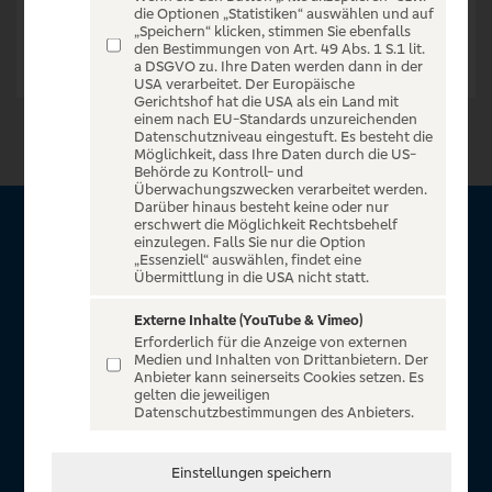
die Optionen „Statistiken“ auswählen und auf
„Speichern“ klicken, stimmen Sie ebenfalls
den Bestimmungen von Art. 49 Abs. 1 S.1 lit.
a DSGVO zu. Ihre Daten werden dann in der
USA verarbeitet. Der Europäische
Gerichtshof hat die USA als ein Land mit
einem nach EU-Standards unzureichenden
Datenschutzniveau eingestuft. Es besteht die
Möglichkeit, dass Ihre Daten durch die US-
Behörde zu Kontroll- und
Überwachungszwecken verarbeitet werden.
Darüber hinaus besteht keine oder nur
erschwert die Möglichkeit Rechtsbehelf
Über VR Entertain
einzulegen. Falls Sie nur die Option
„Essenziell“ auswählen, findet eine
Übermittlung in die USA nicht statt.
Herzlich willkommen auf VR Entertain, ein exklusiver Service
für alle Kunden der Volksbanken Raiffeisenbanken. Auf
Externe Inhalte (YouTube & Vimeo)
Erforderlich für die Anzeige von externen
unserem einzigartigen Portal finden Sie Tickets für
Medien und Inhalten von Drittanbietern. Der
atemberaubende Konzerte, Musicals und Shows, die
Anbieter kann seinerseits Cookies setzen. Es
gelten die jeweiligen
Fußball-Bundesliga sowie die Champions League und die
Datenschutzbestimmungen des Anbieters.
Europa League.
In Zusammenarbeit mit
Einstellungen speichern