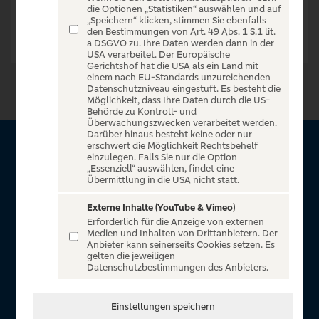
die Optionen „Statistiken“ auswählen und auf
„Speichern“ klicken, stimmen Sie ebenfalls
den Bestimmungen von Art. 49 Abs. 1 S.1 lit.
a DSGVO zu. Ihre Daten werden dann in der
USA verarbeitet. Der Europäische
Gerichtshof hat die USA als ein Land mit
einem nach EU-Standards unzureichenden
Datenschutzniveau eingestuft. Es besteht die
Möglichkeit, dass Ihre Daten durch die US-
Behörde zu Kontroll- und
Überwachungszwecken verarbeitet werden.
Darüber hinaus besteht keine oder nur
erschwert die Möglichkeit Rechtsbehelf
Über VR Entertain
einzulegen. Falls Sie nur die Option
„Essenziell“ auswählen, findet eine
Übermittlung in die USA nicht statt.
Herzlich willkommen auf VR Entertain, ein exklusiver Service
für alle Kunden der Volksbanken Raiffeisenbanken. Auf
Externe Inhalte (YouTube & Vimeo)
Erforderlich für die Anzeige von externen
unserem einzigartigen Portal finden Sie Tickets für
Medien und Inhalten von Drittanbietern. Der
atemberaubende Konzerte, Musicals und Shows, die
Anbieter kann seinerseits Cookies setzen. Es
gelten die jeweiligen
Fußball-Bundesliga sowie die Champions League und die
Datenschutzbestimmungen des Anbieters.
Europa League.
In Zusammenarbeit mit
Einstellungen speichern