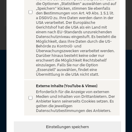
die Optionen „Statistiken“ auswählen und auf
„Speichern“ klicken, stimmen Sie ebenfalls
den Bestimmungen von Art. 49 Abs. 1 S.1 lit.
a DSGVO zu. Ihre Daten werden dann in der
USA verarbeitet. Der Europäische
Gerichtshof hat die USA als ein Land mit
einem nach EU-Standards unzureichenden
Datenschutzniveau eingestuft. Es besteht die
Möglichkeit, dass Ihre Daten durch die US-
Behörde zu Kontroll- und
Überwachungszwecken verarbeitet werden.
Darüber hinaus besteht keine oder nur
erschwert die Möglichkeit Rechtsbehelf
Über VR Entertain
einzulegen. Falls Sie nur die Option
„Essenziell“ auswählen, findet eine
Übermittlung in die USA nicht statt.
Herzlich willkommen auf VR Entertain, ein exklusiver Service
für alle Kunden der Volksbanken Raiffeisenbanken. Auf
Externe Inhalte (YouTube & Vimeo)
Erforderlich für die Anzeige von externen
unserem einzigartigen Portal finden Sie Tickets für
Medien und Inhalten von Drittanbietern. Der
atemberaubende Konzerte, Musicals und Shows, die
Anbieter kann seinerseits Cookies setzen. Es
gelten die jeweiligen
Fußball-Bundesliga sowie die Champions League und die
Datenschutzbestimmungen des Anbieters.
Europa League.
In Zusammenarbeit mit
Einstellungen speichern