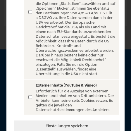
die Optionen „Statistiken“ auswählen und auf
„Speichern“ klicken, stimmen Sie ebenfalls
den Bestimmungen von Art. 49 Abs. 1 S.1 lit.
a DSGVO zu. Ihre Daten werden dann in der
USA verarbeitet. Der Europäische
Gerichtshof hat die USA als ein Land mit
einem nach EU-Standards unzureichenden
Datenschutzniveau eingestuft. Es besteht die
Möglichkeit, dass Ihre Daten durch die US-
Behörde zu Kontroll- und
Überwachungszwecken verarbeitet werden.
Darüber hinaus besteht keine oder nur
erschwert die Möglichkeit Rechtsbehelf
Über VR Entertain
einzulegen. Falls Sie nur die Option
„Essenziell“ auswählen, findet eine
Übermittlung in die USA nicht statt.
Herzlich willkommen auf VR Entertain, ein exklusiver Service
für alle Kunden der Volksbanken Raiffeisenbanken. Auf
Externe Inhalte (YouTube & Vimeo)
Erforderlich für die Anzeige von externen
unserem einzigartigen Portal finden Sie Tickets für
Medien und Inhalten von Drittanbietern. Der
atemberaubende Konzerte, Musicals und Shows, die
Anbieter kann seinerseits Cookies setzen. Es
gelten die jeweiligen
Fußball-Bundesliga sowie die Champions League und die
Datenschutzbestimmungen des Anbieters.
Europa League.
In Zusammenarbeit mit
Einstellungen speichern