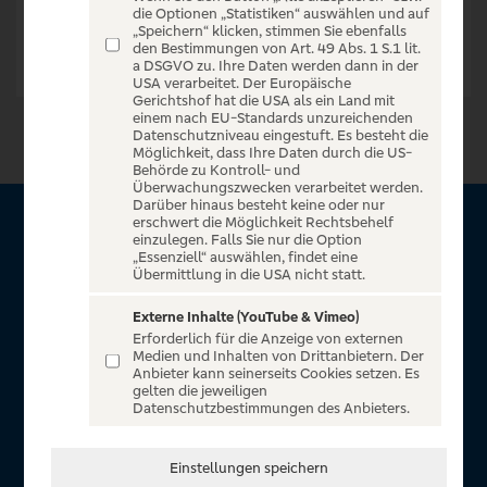
die Optionen „Statistiken“ auswählen und auf
„Speichern“ klicken, stimmen Sie ebenfalls
den Bestimmungen von Art. 49 Abs. 1 S.1 lit.
a DSGVO zu. Ihre Daten werden dann in der
USA verarbeitet. Der Europäische
Gerichtshof hat die USA als ein Land mit
einem nach EU-Standards unzureichenden
Datenschutzniveau eingestuft. Es besteht die
Möglichkeit, dass Ihre Daten durch die US-
Behörde zu Kontroll- und
Überwachungszwecken verarbeitet werden.
Darüber hinaus besteht keine oder nur
erschwert die Möglichkeit Rechtsbehelf
Über VR Entertain
einzulegen. Falls Sie nur die Option
„Essenziell“ auswählen, findet eine
Übermittlung in die USA nicht statt.
Herzlich willkommen auf VR Entertain, ein exklusiver Service
für alle Kunden der Volksbanken Raiffeisenbanken. Auf
Externe Inhalte (YouTube & Vimeo)
Erforderlich für die Anzeige von externen
unserem einzigartigen Portal finden Sie Tickets für
Medien und Inhalten von Drittanbietern. Der
atemberaubende Konzerte, Musicals und Shows, die
Anbieter kann seinerseits Cookies setzen. Es
gelten die jeweiligen
Fußball-Bundesliga sowie die Champions League und die
Datenschutzbestimmungen des Anbieters.
Europa League.
In Zusammenarbeit mit
Einstellungen speichern