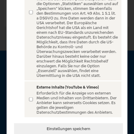
die Optionen „Statistiken“ auswählen und auf
„Speichern“ klicken, stimmen Sie ebenfalls
den Bestimmungen von Art. 49 Abs. 1 S.1 lit.
a DSGVO zu. Ihre Daten werden dann in der
USA verarbeitet. Der Europäische
Gerichtshof hat die USA als ein Land mit
einem nach EU-Standards unzureichenden
Datenschutzniveau eingestuft. Es besteht die
Möglichkeit, dass Ihre Daten durch die US-
Behörde zu Kontroll- und
Überwachungszwecken verarbeitet werden.
Darüber hinaus besteht keine oder nur
erschwert die Möglichkeit Rechtsbehelf
Über VR Entertain
einzulegen. Falls Sie nur die Option
„Essenziell“ auswählen, findet eine
Übermittlung in die USA nicht statt.
Herzlich willkommen auf VR Entertain, ein exklusiver Service
für alle Kunden der Volksbanken Raiffeisenbanken. Auf
Externe Inhalte (YouTube & Vimeo)
Erforderlich für die Anzeige von externen
unserem einzigartigen Portal finden Sie Tickets für
Medien und Inhalten von Drittanbietern. Der
atemberaubende Konzerte, Musicals und Shows, die
Anbieter kann seinerseits Cookies setzen. Es
gelten die jeweiligen
Fußball-Bundesliga sowie die Champions League und die
Datenschutzbestimmungen des Anbieters.
Europa League.
In Zusammenarbeit mit
Einstellungen speichern