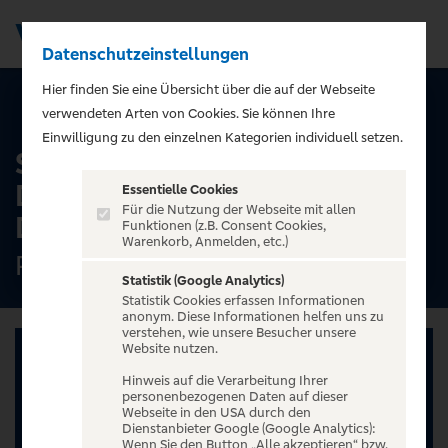
Datenschutzeinstellungen
Men
);">
Hier finden Sie eine Übersicht über die auf der Webseite
ALLE TERMINE
verwendeten Arten von Cookies. Sie können Ihre
Einwilligung zu den einzelnen Kategorien individuell setzen.
Strange Kind Of Women -
Die einzigen weiblichen
Essentielle Cookies
Für die Nutzung der Webseite mit allen
Deep Purple Classics
Funktionen (z.B. Consent Cookies,
Warenkorb, Anmelden, etc.)
Rosenhof Osnabrück, Osnabrück
Statistik (Google Analytics)
Statistik Cookies erfassen Informationen
anonym. Diese Informationen helfen uns zu
verstehen, wie unsere Besucher unsere
Website nutzen.
Hinweis auf die Verarbeitung Ihrer
personenbezogenen Daten auf dieser
Webseite in den USA durch den
Dienstanbieter Google (Google Analytics):
Wenn Sie den Button „Alle akzeptieren“ bzw.