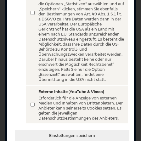
die Optionen „Statistiken“ auswählen und auf
„Speichern“ klicken, stimmen Sie ebenfalls
den Bestimmungen von Art. 49 Abs. 1 S.1 lit.
a DSGVO zu. Ihre Daten werden dann in der
USA verarbeitet. Der Europäische
Gerichtshof hat die USA als ein Land mit
einem nach EU-Standards unzureichenden
Datenschutzniveau eingestuft. Es besteht die
Möglichkeit, dass Ihre Daten durch die US-
Behörde zu Kontroll- und
Überwachungszwecken verarbeitet werden.
Darüber hinaus besteht keine oder nur
erschwert die Möglichkeit Rechtsbehelf
einzulegen. Falls Sie nur die Option
„Essenziell“ auswählen, findet eine
Übermittlung in die USA nicht statt.
Externe Inhalte (YouTube & Vimeo)
Erforderlich für die Anzeige von externen
Medien und Inhalten von Drittanbietern. Der
Anbieter kann seinerseits Cookies setzen. Es
Jetzt anmelden oder registrieren
gelten die jeweiligen
Datenschutzbestimmungen des Anbieters.
Unser Ticketangebot ist exklusiv Kunden der
Volksbanken Raiffeisenbanken vorbehalten.
Einstellungen speichern
Registrieren Sie sich jetzt auf VR Entertain.