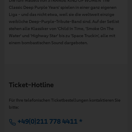
Die fünf Mädels von STRANGE KIND OF WOMEN 'The
Classic Deep Purple Years' spielen in einer ganz eigenen
Liga - und das nicht etwa, weil sie die weltweit einzige
weibliche Deep-Purple-Tribute-Band sind. Auf der Setlist
stehen alle Klassiker von 'Child In Time, 'Smoke On The
Water' und 'Highway Star' bis zu 'Space Truckin', alle mit
einem bombastischen Sound dargeboten.
Ticket-Hotline
Für Ihre telefonischen Ticketbestellungen kontaktieren Sie
bitte:
+49(0)211 778 4411 *