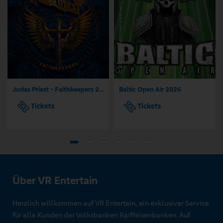
Judas Priest - Faithkeepers 2026
Baltic Open Air 2026
Tickets
Tickets
Über VR Entertain
Herzlich willkommen auf VR Entertain, ein exklusiver Service
für alle Kunden der Volksbanken Raiffeisenbanken. Auf