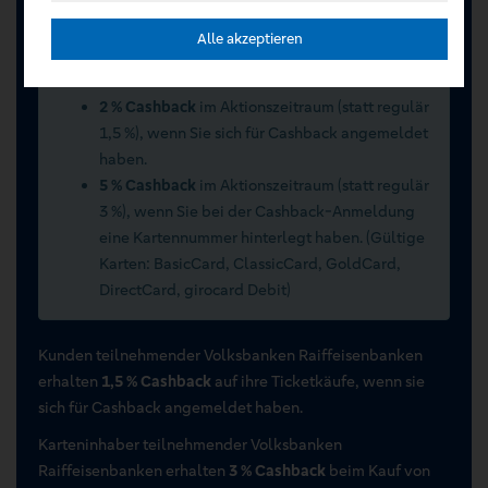
Alle akzeptieren
Sommerwochen 2026 vom 15.07.2026 bis
15.09.2026
2 % Cashback
im Aktionszeitraum (statt regulär
1,5 %), wenn Sie sich für Cashback angemeldet
haben.
5 % Cashback
im Aktionszeitraum (statt regulär
3 %), wenn Sie bei der Cashback-Anmeldung
eine Kartennummer hinterlegt haben. (Gültige
Karten: BasicCard, ClassicCard, GoldCard,
DirectCard, girocard Debit)
Kunden teilnehmender Volksbanken Raiffeisenbanken
erhalten
1,5 % Cashback
auf ihre Ticketkäufe, wenn sie
sich für Cashback angemeldet haben.
Karteninhaber teilnehmender Volksbanken
Raiffeisenbanken erhalten
3 % Cashback
beim Kauf von