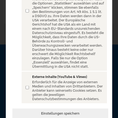
die Optionen „Statistiken“ auswählen und auf
„Speichern“ klicken, stimmen Sie ebenfalls
den Bestimmungen von Art. 49 Abs. 1 S.1 lit.
a DSGVO zu. Ihre Daten werden dann in der
USA verarbeitet. Der Europäische
Gerichtshof hat die USA als ein Land mit
einem nach EU-Standards unzureichenden
Datenschutzniveau eingestuft. Es besteht die
Möglichkeit, dass Ihre Daten durch die US-
Behörde zu Kontroll- und
Überwachungszwecken verarbeitet werden.
Darüber hinaus besteht keine oder nur
erschwert die Möglichkeit Rechtsbehelf
Über VR Entertain
einzulegen. Falls Sie nur die Option
„Essenziell“ auswählen, findet eine
Übermittlung in die USA nicht statt.
Herzlich willkommen auf VR Entertain, ein exklusiver Service
für alle Kunden der Volksbanken Raiffeisenbanken. Auf
Externe Inhalte (YouTube & Vimeo)
Erforderlich für die Anzeige von externen
unserem einzigartigen Portal finden Sie Tickets für
Medien und Inhalten von Drittanbietern. Der
atemberaubende Konzerte, Musicals und Shows, die
Anbieter kann seinerseits Cookies setzen. Es
gelten die jeweiligen
Fußball-Bundesliga sowie die Champions League und die
Datenschutzbestimmungen des Anbieters.
Europa League.
In Zusammenarbeit mit
Einstellungen speichern