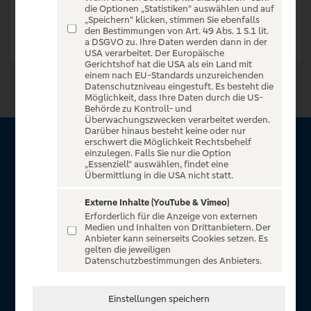
die Optionen „Statistiken“ auswählen und auf
„Speichern“ klicken, stimmen Sie ebenfalls
den Bestimmungen von Art. 49 Abs. 1 S.1 lit.
a DSGVO zu. Ihre Daten werden dann in der
USA verarbeitet. Der Europäische
Gerichtshof hat die USA als ein Land mit
einem nach EU-Standards unzureichenden
Datenschutzniveau eingestuft. Es besteht die
Möglichkeit, dass Ihre Daten durch die US-
Behörde zu Kontroll- und
Überwachungszwecken verarbeitet werden.
Darüber hinaus besteht keine oder nur
erschwert die Möglichkeit Rechtsbehelf
Über VR Entertain
einzulegen. Falls Sie nur die Option
„Essenziell“ auswählen, findet eine
Übermittlung in die USA nicht statt.
Herzlich willkommen auf VR Entertain, ein exklusiver Service
für alle Kunden der Volksbanken Raiffeisenbanken. Auf
Externe Inhalte (YouTube & Vimeo)
Erforderlich für die Anzeige von externen
unserem einzigartigen Portal finden Sie Tickets für
Medien und Inhalten von Drittanbietern. Der
atemberaubende Konzerte, Musicals und Shows, die
Anbieter kann seinerseits Cookies setzen. Es
gelten die jeweiligen
Fußball-Bundesliga sowie die Champions League und die
Datenschutzbestimmungen des Anbieters.
Europa League.
In Zusammenarbeit mit
Einstellungen speichern