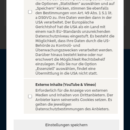
die Optionen „Statistiken“ auswählen und auf
„Speichern“ klicken, stimmen Sie ebenfalls
den Bestimmungen von Art. 49 Abs. 1 S.1 lit.
a DSGVO zu. Ihre Daten werden dann in der
USA verarbeitet. Der Europäische
Gerichtshof hat die USA als ein Land mit
einem nach EU-Standards unzureichenden
Datenschutzniveau eingestuft. Es besteht die
Möglichkeit, dass Ihre Daten durch die US-
Behörde zu Kontroll- und
Überwachungszwecken verarbeitet werden.
Darüber hinaus besteht keine oder nur
erschwert die Möglichkeit Rechtsbehelf
Über VR Entertain
einzulegen. Falls Sie nur die Option
„Essenziell“ auswählen, findet eine
Übermittlung in die USA nicht statt.
Herzlich willkommen auf VR Entertain, ein exklusiver Service
für alle Kunden der Volksbanken Raiffeisenbanken. Auf
Externe Inhalte (YouTube & Vimeo)
Erforderlich für die Anzeige von externen
unserem einzigartigen Portal finden Sie Tickets für
Medien und Inhalten von Drittanbietern. Der
atemberaubende Konzerte, Musicals und Shows, die
Anbieter kann seinerseits Cookies setzen. Es
gelten die jeweiligen
Fußball-Bundesliga sowie die Champions League und die
Datenschutzbestimmungen des Anbieters.
Europa League.
In Zusammenarbeit mit
Einstellungen speichern