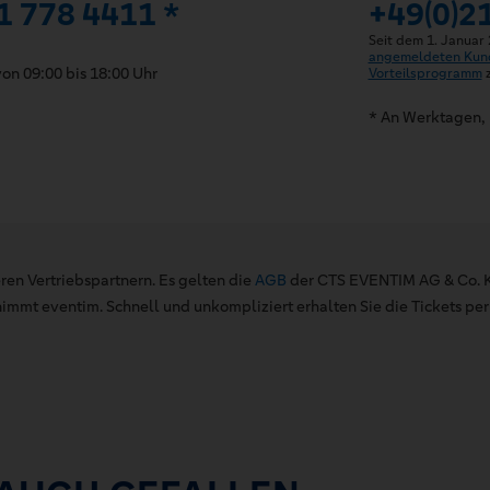
1 778 4411 *
+49(0)2
Seit dem 1. Januar
angemeldeten Kun
on 09:00 bis 18:00 Uhr
Vorteilsprogramm
z
* An Werktagen, 
ren Vertriebspartnern. Es gelten die
AGB
der CTS EVENTIM AG & Co. K
mt eventim. Schnell und unkompliziert erhalten Sie die Tickets per 