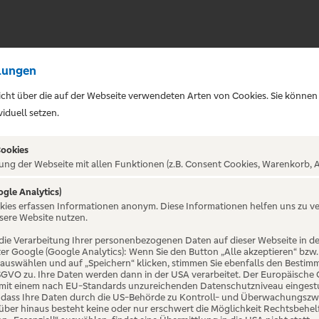
lungen
sicht über die auf der Webseite verwendeten Arten von Cookies. Sie können
iduell setzen.
Cookies
ung der Webseite mit allen Funktionen (z.B. Consent Cookies, Warenkorb, A
nes
ogle Analytics)
okies erfassen Informationen anonym. Diese Informationen helfen uns zu v
sere Website nutzen.
die Verarbeitung Ihrer personenbezogenen Daten auf dieser Webseite in 
er Google (Google Analytics): Wenn Sie den Button „Alle akzeptieren“ bzw.
“ auswählen und auf „Speichern“ klicken, stimmen Sie ebenfalls den Bestim
 DSGVO zu. Ihre Daten werden dann in der USA verarbeitet. Der Europäische
 mit einem nach EU-Standards unzureichenden Datenschutzniveau eingestuf
, dass Ihre Daten durch die US-Behörde zu Kontroll- und Überwachungszw
ber hinaus besteht keine oder nur erschwert die Möglichkeit Rechtsbehelf 