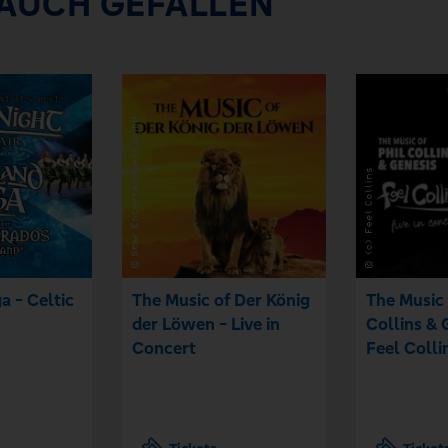
 AUCH GEFALLEN
a - Celtic
The Music of Der König
The Music 
der Löwen - Live in
Collins & 
Concert
Feel Colli