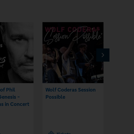
of Phil
Wolf Coderas Session
Oimara
Genesis -
Possible
ns in Concert