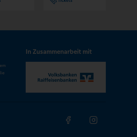
s
Tickets
Tic
In Zusammenarbeit mit
rem
die