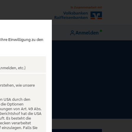
Anmelden
 Ihre Einwilligung zu den
nmelden, etc.)
erstehen, wie unsere
den USA durch den
 die Optionen
mungen von Art. 49 Abs.
 Gerichtshof hat die USA
t. Es besteht die
ecken verarbeitet
einzulegen. Falls Sie