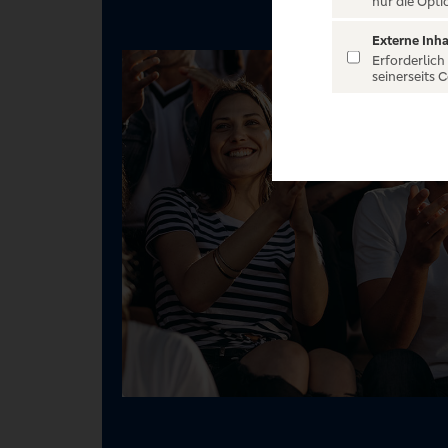
nur die Opti
Externe Inha
Erforderlich
seinerseits 