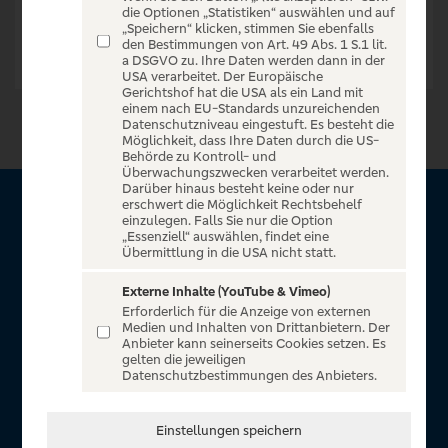
die Optionen „Statistiken“ auswählen und auf
„Speichern“ klicken, stimmen Sie ebenfalls
den Bestimmungen von Art. 49 Abs. 1 S.1 lit.
a DSGVO zu. Ihre Daten werden dann in der
USA verarbeitet. Der Europäische
Gerichtshof hat die USA als ein Land mit
einem nach EU-Standards unzureichenden
Datenschutzniveau eingestuft. Es besteht die
Möglichkeit, dass Ihre Daten durch die US-
Behörde zu Kontroll- und
Überwachungszwecken verarbeitet werden.
Darüber hinaus besteht keine oder nur
erschwert die Möglichkeit Rechtsbehelf
Über VR Entertain
einzulegen. Falls Sie nur die Option
„Essenziell“ auswählen, findet eine
Übermittlung in die USA nicht statt.
Herzlich willkommen auf VR Entertain, ein exklusiver Service
für alle Kunden der Volksbanken Raiffeisenbanken. Auf
Externe Inhalte (YouTube & Vimeo)
Erforderlich für die Anzeige von externen
unserem einzigartigen Portal finden Sie Tickets für
Medien und Inhalten von Drittanbietern. Der
atemberaubende Konzerte, Musicals und Shows, die
Anbieter kann seinerseits Cookies setzen. Es
gelten die jeweiligen
Fußball-Bundesliga sowie die Champions League und die
Datenschutzbestimmungen des Anbieters.
Europa League.
In Zusammenarbeit mit
Einstellungen speichern