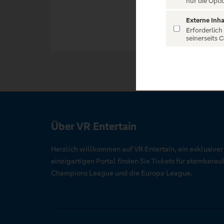
nur die Opti
Externe Inha
Erforderlich
seinerseits 
Über VR Entertain
Herzlich willkommen auf VR Entertain, ein exklusive
einzigartigen Portal finden Sie Tickets für atember
Champions League und die Europa League.