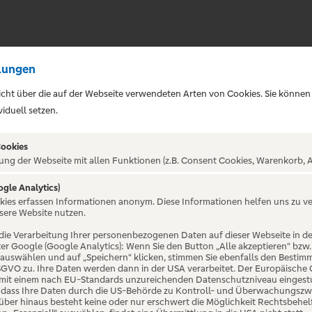
lungen
sicht über die auf der Webseite verwendeten Arten von Cookies. Sie können
iduell setzen.
Cookies
ung der Webseite mit allen Funktionen (z.B. Consent Cookies, Warenkorb, A
ogle Analytics)
ALTUNG NICHT GEFUNDE
okies erfassen Informationen anonym. Diese Informationen helfen uns zu v
sere Website nutzen.
die Verarbeitung Ihrer personenbezogenen Daten auf dieser Webseite in 
er Google (Google Analytics): Wenn Sie den Button „Alle akzeptieren“ bzw.
“ auswählen und auf „Speichern“ klicken, stimmen Sie ebenfalls den Bestim
 DSGVO zu. Ihre Daten werden dann in der USA verarbeitet. Der Europäische
 mit einem nach EU-Standards unzureichenden Datenschutzniveau eingestuf
, dass Ihre Daten durch die US-Behörde zu Kontroll- und Überwachungszw
ber hinaus besteht keine oder nur erschwert die Möglichkeit Rechtsbehelf 