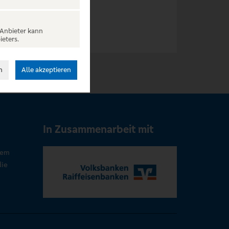
 Anbieter kann
ieters.
n
Alle akzeptieren
In Zusammenarbeit mit
rem
die