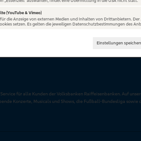
on „Essenziell“ auswählen, findet eine Übermittlung in die USA nicht statt.
lte (YouTube & Vimeo)
 für die Anzeige von externen Medien und Inhalten von Drittanbietern. Der
Cookies setzen. Es gelten die jeweiligen Datenschutzbestimmungen des Anb
Einstellungen speicher
r Service für alle Kunden der Volksbanken Raiffeisenbanken. Auf unse
aubende Konzerte, Musicals und Shows, die Fußball-Bundesliga sowie 