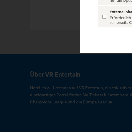
nur die Opti
Externe Inha
Erforderlich
seinerseits 
Über VR Entertain
Herzlich willkommen auf VR Entertain, ein exklusive
einzigartigen Portal finden Sie Tickets für atember
Champions League und die Europa League.