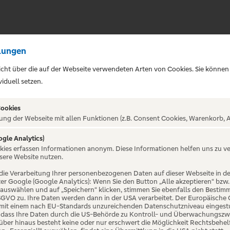
lungen
sicht über die auf der Webseite verwendeten Arten von Cookies. Sie können
iduell setzen.
Cookies
ung der Webseite mit allen Funktionen (z.B. Consent Cookies, Warenkorb, A
ogle Analytics)
ALTUNG NICHT GEFUNDE
okies erfassen Informationen anonym. Diese Informationen helfen uns zu v
sere Website nutzen.
die Verarbeitung Ihrer personenbezogenen Daten auf dieser Webseite in 
er Google (Google Analytics): Wenn Sie den Button „Alle akzeptieren“ bzw.
“ auswählen und auf „Speichern“ klicken, stimmen Sie ebenfalls den Bestim
 DSGVO zu. Ihre Daten werden dann in der USA verarbeitet. Der Europäische
 mit einem nach EU-Standards unzureichenden Datenschutzniveau eingestuf
, dass Ihre Daten durch die US-Behörde zu Kontroll- und Überwachungszw
ber hinaus besteht keine oder nur erschwert die Möglichkeit Rechtsbehelf 