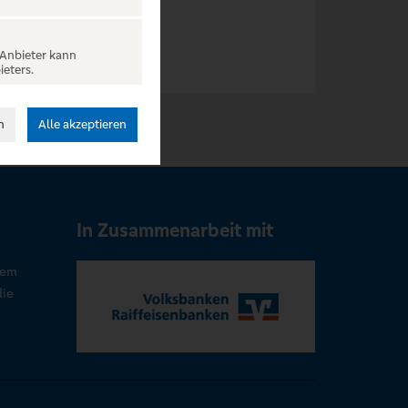
 Anbieter kann
ieters.
n
Alle akzeptieren
In Zusammenarbeit mit
rem
die