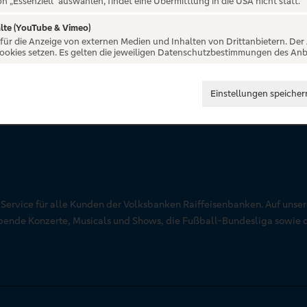
on „Essenziell“ auswählen, findet eine Übermittlung in die USA nicht statt.
lte (YouTube & Vimeo)
 für die Anzeige von externen Medien und Inhalten von Drittanbietern. Der
Cookies setzen. Es gelten die jeweiligen Datenschutzbestimmungen des Anb
Einstellungen speicher
r Service für alle Kunden der Volksbanken Raiffeisenbanken. Auf unse
aubende Konzerte, Musicals und Shows, die Fußball-Bundesliga sowie 