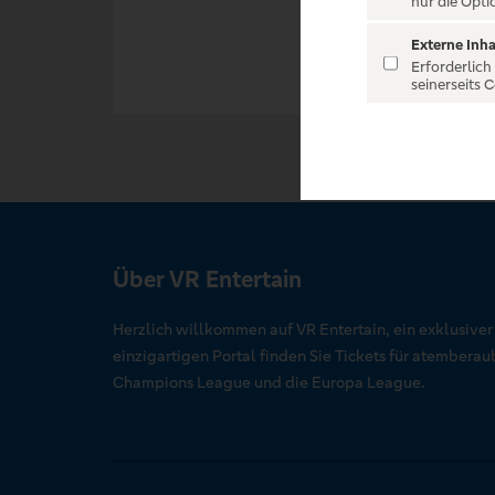
nur die Opti
Externe Inha
Erforderlich
seinerseits 
Über VR Entertain
Herzlich willkommen auf VR Entertain, ein exklusive
einzigartigen Portal finden Sie Tickets für atember
Champions League und die Europa League.