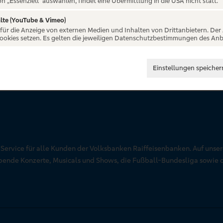
on „Essenziell“ auswählen, findet eine Übermittlung in die USA nicht statt.
lte (YouTube & Vimeo)
 für die Anzeige von externen Medien und Inhalten von Drittanbietern. Der
Cookies setzen. Es gelten die jeweiligen Datenschutzbestimmungen des Anb
Einstellungen speicher
r Service für alle Kunden der Volksbanken Raiffeisenbanken. Auf unse
aubende Konzerte, Musicals und Shows, die Fußball-Bundesliga sowie 