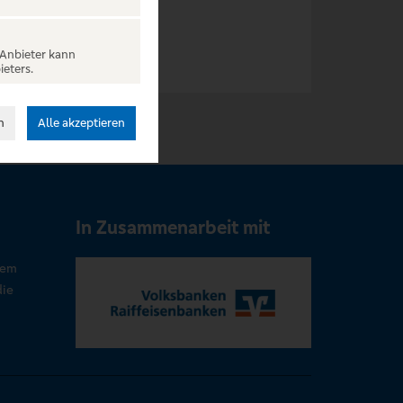
 Anbieter kann
ieters.
n
Alle akzeptieren
In Zusammenarbeit mit
rem
die