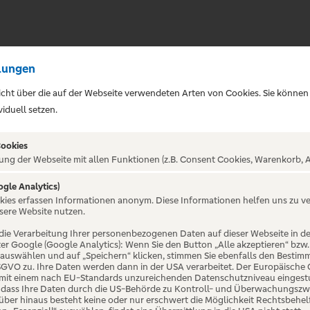
lungen
sicht über die auf der Webseite verwendeten Arten von Cookies. Sie können
iduell setzen.
Cookies
ung der Webseite mit allen Funktionen (z.B. Consent Cookies, Warenkorb, A
ogle Analytics)
ALTUNG NICHT GEFUNDE
okies erfassen Informationen anonym. Diese Informationen helfen uns zu v
sere Website nutzen.
die Verarbeitung Ihrer personenbezogenen Daten auf dieser Webseite in 
er Google (Google Analytics): Wenn Sie den Button „Alle akzeptieren“ bzw.
“ auswählen und auf „Speichern“ klicken, stimmen Sie ebenfalls den Bestim
 DSGVO zu. Ihre Daten werden dann in der USA verarbeitet. Der Europäische
 mit einem nach EU-Standards unzureichenden Datenschutzniveau eingestuf
, dass Ihre Daten durch die US-Behörde zu Kontroll- und Überwachungszw
ber hinaus besteht keine oder nur erschwert die Möglichkeit Rechtsbehelf 