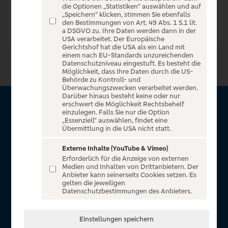
die Optionen „Statistiken“ auswählen und auf
„Speichern“ klicken, stimmen Sie ebenfalls
den Bestimmungen von Art. 49 Abs. 1 S.1 lit.
a DSGVO zu. Ihre Daten werden dann in der
USA verarbeitet. Der Europäische
Gerichtshof hat die USA als ein Land mit
einem nach EU-Standards unzureichenden
Datenschutzniveau eingestuft. Es besteht die
Möglichkeit, dass Ihre Daten durch die US-
Behörde zu Kontroll- und
Überwachungszwecken verarbeitet werden.
Darüber hinaus besteht keine oder nur
erschwert die Möglichkeit Rechtsbehelf
Über VR Entertain
einzulegen. Falls Sie nur die Option
„Essenziell“ auswählen, findet eine
Übermittlung in die USA nicht statt.
Herzlich willkommen auf VR Entertain, ein exklusiver Service
für alle Kunden der Volksbanken Raiffeisenbanken. Auf
Externe Inhalte (YouTube & Vimeo)
Erforderlich für die Anzeige von externen
unserem einzigartigen Portal finden Sie Tickets für
Medien und Inhalten von Drittanbietern. Der
atemberaubende Konzerte, Musicals und Shows, die
Anbieter kann seinerseits Cookies setzen. Es
gelten die jeweiligen
Fußball-Bundesliga sowie die Champions League und die
Datenschutzbestimmungen des Anbieters.
Europa League.
In Zusammenarbeit mit
Einstellungen speichern