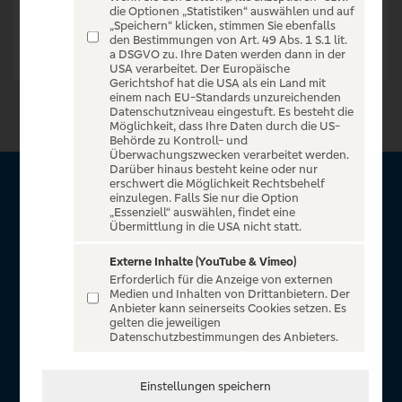
die Optionen „Statistiken“ auswählen und auf
„Speichern“ klicken, stimmen Sie ebenfalls
den Bestimmungen von Art. 49 Abs. 1 S.1 lit.
a DSGVO zu. Ihre Daten werden dann in der
USA verarbeitet. Der Europäische
Gerichtshof hat die USA als ein Land mit
einem nach EU-Standards unzureichenden
Datenschutzniveau eingestuft. Es besteht die
Möglichkeit, dass Ihre Daten durch die US-
Behörde zu Kontroll- und
Überwachungszwecken verarbeitet werden.
Darüber hinaus besteht keine oder nur
erschwert die Möglichkeit Rechtsbehelf
Über VR Entertain
einzulegen. Falls Sie nur die Option
„Essenziell“ auswählen, findet eine
Übermittlung in die USA nicht statt.
Herzlich willkommen auf VR Entertain, ein exklusiver Service
für alle Kunden der Volksbanken Raiffeisenbanken. Auf
Externe Inhalte (YouTube & Vimeo)
Erforderlich für die Anzeige von externen
unserem einzigartigen Portal finden Sie Tickets für
Medien und Inhalten von Drittanbietern. Der
atemberaubende Konzerte, Musicals und Shows, die
Anbieter kann seinerseits Cookies setzen. Es
gelten die jeweiligen
Fußball-Bundesliga sowie die Champions League und die
Datenschutzbestimmungen des Anbieters.
Europa League.
In Zusammenarbeit mit
Einstellungen speichern