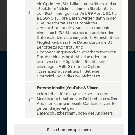
die Optionen „Statistiken“ auswählen und auf
„Speichern“ klicken, stimmen Sie ebenfalls
den Bestimmungen von Art. 49 Abs. 1 S.1 lit.
a DSGVO zu. Ihre Daten werden dann in der
USA verarbeitet. Der Europäische
Gerichtshof hat die USA als ein Land mit
einem nach EU-Standards unzureichenden
Datenschutzniveau eingestuft. Es besteht die
Möglichkeit, dass Ihre Daten durch die US-
Behörde zu Kontroll- und
Überwachungszwecken verarbeitet werden.
Darüber hinaus besteht keine oder nur
erschwert die Möglichkeit Rechtsbehelf
Über VR Entertain
einzulegen. Falls Sie nur die Option
„Essenziell“ auswählen, findet eine
Übermittlung in die USA nicht statt.
Herzlich willkommen auf VR Entertain, ein exklusiver Service
für alle Kunden der Volksbanken Raiffeisenbanken. Auf
Externe Inhalte (YouTube & Vimeo)
Erforderlich für die Anzeige von externen
unserem einzigartigen Portal finden Sie Tickets für
Medien und Inhalten von Drittanbietern. Der
atemberaubende Konzerte, Musicals und Shows, die
Anbieter kann seinerseits Cookies setzen. Es
gelten die jeweiligen
Fußball-Bundesliga sowie die Champions League und die
Datenschutzbestimmungen des Anbieters.
Europa League.
In Zusammenarbeit mit
Einstellungen speichern