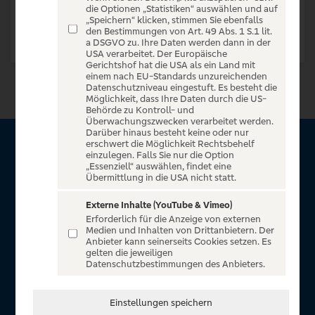
die Optionen „Statistiken“ auswählen und auf
„Speichern“ klicken, stimmen Sie ebenfalls
den Bestimmungen von Art. 49 Abs. 1 S.1 lit.
a DSGVO zu. Ihre Daten werden dann in der
USA verarbeitet. Der Europäische
Gerichtshof hat die USA als ein Land mit
einem nach EU-Standards unzureichenden
Datenschutzniveau eingestuft. Es besteht die
Möglichkeit, dass Ihre Daten durch die US-
Behörde zu Kontroll- und
Überwachungszwecken verarbeitet werden.
Darüber hinaus besteht keine oder nur
erschwert die Möglichkeit Rechtsbehelf
Über VR Entertain
einzulegen. Falls Sie nur die Option
„Essenziell“ auswählen, findet eine
Übermittlung in die USA nicht statt.
Herzlich willkommen auf VR Entertain, ein exklusiver Service
für alle Kunden der Volksbanken Raiffeisenbanken. Auf
Externe Inhalte (YouTube & Vimeo)
Erforderlich für die Anzeige von externen
unserem einzigartigen Portal finden Sie Tickets für
Medien und Inhalten von Drittanbietern. Der
atemberaubende Konzerte, Musicals und Shows, die
Anbieter kann seinerseits Cookies setzen. Es
gelten die jeweiligen
Fußball-Bundesliga sowie die Champions League und die
Datenschutzbestimmungen des Anbieters.
Europa League.
In Zusammenarbeit mit
Einstellungen speichern