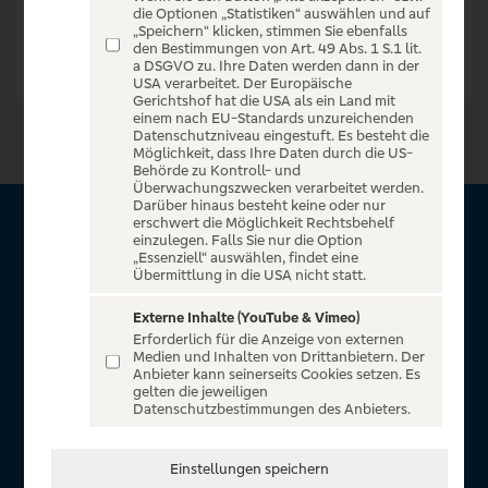
die Optionen „Statistiken“ auswählen und auf
„Speichern“ klicken, stimmen Sie ebenfalls
den Bestimmungen von Art. 49 Abs. 1 S.1 lit.
a DSGVO zu. Ihre Daten werden dann in der
USA verarbeitet. Der Europäische
Gerichtshof hat die USA als ein Land mit
einem nach EU-Standards unzureichenden
Datenschutzniveau eingestuft. Es besteht die
Möglichkeit, dass Ihre Daten durch die US-
Behörde zu Kontroll- und
Überwachungszwecken verarbeitet werden.
Darüber hinaus besteht keine oder nur
erschwert die Möglichkeit Rechtsbehelf
Über VR Entertain
einzulegen. Falls Sie nur die Option
„Essenziell“ auswählen, findet eine
Übermittlung in die USA nicht statt.
Herzlich willkommen auf VR Entertain, ein exklusiver Service
für alle Kunden der Volksbanken Raiffeisenbanken. Auf
Externe Inhalte (YouTube & Vimeo)
Erforderlich für die Anzeige von externen
unserem einzigartigen Portal finden Sie Tickets für
Medien und Inhalten von Drittanbietern. Der
atemberaubende Konzerte, Musicals und Shows, die
Anbieter kann seinerseits Cookies setzen. Es
gelten die jeweiligen
Fußball-Bundesliga sowie die Champions League und die
Datenschutzbestimmungen des Anbieters.
Europa League.
In Zusammenarbeit mit
Einstellungen speichern