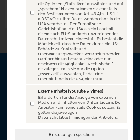
die Optionen „Statistiken“ auswählen und auf
„Speichern“ klicken, stimmen Sie ebenfalls
den Bestimmungen von Art. 49 Abs. 1 S.1 lit.
a DSGVO zu. Ihre Daten werden dann in der
USA verarbeitet. Der Europäische
Gerichtshof hat die USA als ein Land mit
einem nach EU-Standards unzureichenden
Datenschutzniveau eingestuft. Es besteht die
Möglichkeit, dass Ihre Daten durch die US-
Behörde zu Kontroll- und
Überwachungszwecken verarbeitet werden.
Darüber hinaus besteht keine oder nur
erschwert die Möglichkeit Rechtsbehelf
Über VR Entertain
einzulegen. Falls Sie nur die Option
„Essenziell“ auswählen, findet eine
Übermittlung in die USA nicht statt.
Herzlich willkommen auf VR Entertain, ein exklusiver Service
für alle Kunden der Volksbanken Raiffeisenbanken. Auf
Externe Inhalte (YouTube & Vimeo)
Erforderlich für die Anzeige von externen
unserem einzigartigen Portal finden Sie Tickets für
Medien und Inhalten von Drittanbietern. Der
atemberaubende Konzerte, Musicals und Shows, die
Anbieter kann seinerseits Cookies setzen. Es
gelten die jeweiligen
Fußball-Bundesliga sowie die Champions League und die
Datenschutzbestimmungen des Anbieters.
Europa League.
In Zusammenarbeit mit
Einstellungen speichern