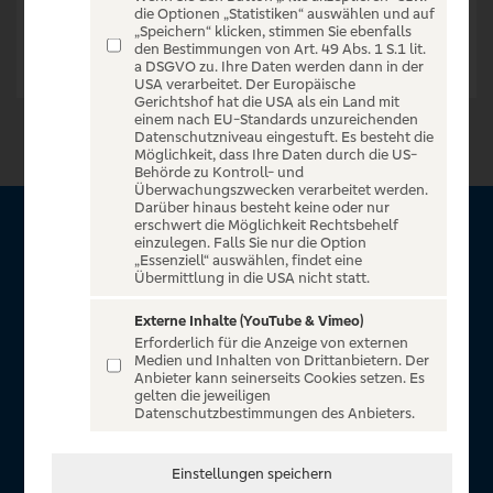
die Optionen „Statistiken“ auswählen und auf
„Speichern“ klicken, stimmen Sie ebenfalls
den Bestimmungen von Art. 49 Abs. 1 S.1 lit.
a DSGVO zu. Ihre Daten werden dann in der
USA verarbeitet. Der Europäische
Gerichtshof hat die USA als ein Land mit
einem nach EU-Standards unzureichenden
Datenschutzniveau eingestuft. Es besteht die
Möglichkeit, dass Ihre Daten durch die US-
Behörde zu Kontroll- und
Überwachungszwecken verarbeitet werden.
Darüber hinaus besteht keine oder nur
erschwert die Möglichkeit Rechtsbehelf
Über VR Entertain
einzulegen. Falls Sie nur die Option
„Essenziell“ auswählen, findet eine
Übermittlung in die USA nicht statt.
Herzlich willkommen auf VR Entertain, ein exklusiver Service
für alle Kunden der Volksbanken Raiffeisenbanken. Auf
Externe Inhalte (YouTube & Vimeo)
Erforderlich für die Anzeige von externen
unserem einzigartigen Portal finden Sie Tickets für
Medien und Inhalten von Drittanbietern. Der
atemberaubende Konzerte, Musicals und Shows, die
Anbieter kann seinerseits Cookies setzen. Es
gelten die jeweiligen
Fußball-Bundesliga sowie die Champions League und die
Datenschutzbestimmungen des Anbieters.
Europa League.
In Zusammenarbeit mit
Einstellungen speichern