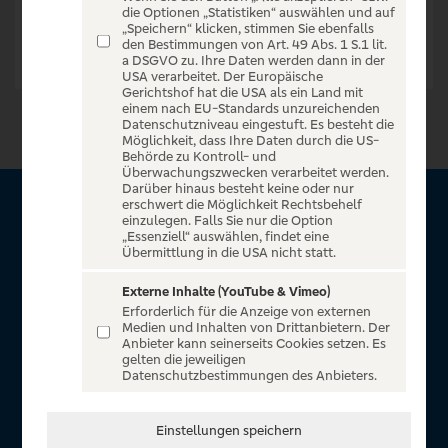
die Optionen „Statistiken“ auswählen und auf
„Speichern“ klicken, stimmen Sie ebenfalls
den Bestimmungen von Art. 49 Abs. 1 S.1 lit.
a DSGVO zu. Ihre Daten werden dann in der
USA verarbeitet. Der Europäische
Gerichtshof hat die USA als ein Land mit
einem nach EU-Standards unzureichenden
Datenschutzniveau eingestuft. Es besteht die
Möglichkeit, dass Ihre Daten durch die US-
Behörde zu Kontroll- und
Überwachungszwecken verarbeitet werden.
Darüber hinaus besteht keine oder nur
erschwert die Möglichkeit Rechtsbehelf
Über VR Entertain
einzulegen. Falls Sie nur die Option
„Essenziell“ auswählen, findet eine
Übermittlung in die USA nicht statt.
Herzlich willkommen auf VR Entertain, ein exklusiver Service
für alle Kunden der Volksbanken Raiffeisenbanken. Auf
Externe Inhalte (YouTube & Vimeo)
Erforderlich für die Anzeige von externen
unserem einzigartigen Portal finden Sie Tickets für
Medien und Inhalten von Drittanbietern. Der
atemberaubende Konzerte, Musicals und Shows, die
Anbieter kann seinerseits Cookies setzen. Es
gelten die jeweiligen
Fußball-Bundesliga sowie die Champions League und die
Datenschutzbestimmungen des Anbieters.
Europa League.
In Zusammenarbeit mit
Einstellungen speichern