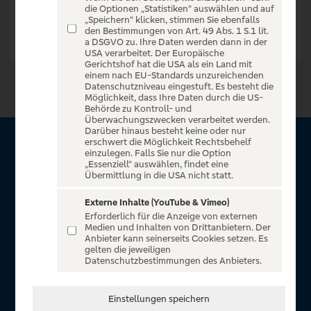
die Optionen „Statistiken“ auswählen und auf
„Speichern“ klicken, stimmen Sie ebenfalls
den Bestimmungen von Art. 49 Abs. 1 S.1 lit.
a DSGVO zu. Ihre Daten werden dann in der
USA verarbeitet. Der Europäische
Gerichtshof hat die USA als ein Land mit
einem nach EU-Standards unzureichenden
Datenschutzniveau eingestuft. Es besteht die
Möglichkeit, dass Ihre Daten durch die US-
Behörde zu Kontroll- und
Überwachungszwecken verarbeitet werden.
Darüber hinaus besteht keine oder nur
erschwert die Möglichkeit Rechtsbehelf
Über VR Entertain
einzulegen. Falls Sie nur die Option
„Essenziell“ auswählen, findet eine
Übermittlung in die USA nicht statt.
Herzlich willkommen auf VR Entertain, ein exklusiver Service
für alle Kunden der Volksbanken Raiffeisenbanken. Auf
Externe Inhalte (YouTube & Vimeo)
Erforderlich für die Anzeige von externen
unserem einzigartigen Portal finden Sie Tickets für
Medien und Inhalten von Drittanbietern. Der
atemberaubende Konzerte, Musicals und Shows, die
Anbieter kann seinerseits Cookies setzen. Es
gelten die jeweiligen
Fußball-Bundesliga sowie die Champions League und die
Datenschutzbestimmungen des Anbieters.
Europa League.
In Zusammenarbeit mit
Einstellungen speichern