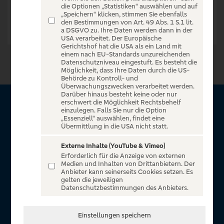
die Optionen „Statistiken“ auswählen und auf
„Speichern“ klicken, stimmen Sie ebenfalls
den Bestimmungen von Art. 49 Abs. 1 S.1 lit.
a DSGVO zu. Ihre Daten werden dann in der
USA verarbeitet. Der Europäische
Gerichtshof hat die USA als ein Land mit
einem nach EU-Standards unzureichenden
Datenschutzniveau eingestuft. Es besteht die
Möglichkeit, dass Ihre Daten durch die US-
Behörde zu Kontroll- und
Überwachungszwecken verarbeitet werden.
Darüber hinaus besteht keine oder nur
erschwert die Möglichkeit Rechtsbehelf
Über VR Entertain
einzulegen. Falls Sie nur die Option
„Essenziell“ auswählen, findet eine
Übermittlung in die USA nicht statt.
Herzlich willkommen auf VR Entertain, ein exklusiver Service
für alle Kunden der Volksbanken Raiffeisenbanken. Auf
Externe Inhalte (YouTube & Vimeo)
Erforderlich für die Anzeige von externen
unserem einzigartigen Portal finden Sie Tickets für
Medien und Inhalten von Drittanbietern. Der
atemberaubende Konzerte, Musicals und Shows, die
Anbieter kann seinerseits Cookies setzen. Es
gelten die jeweiligen
Fußball-Bundesliga sowie die Champions League und die
Datenschutzbestimmungen des Anbieters.
Europa League.
In Zusammenarbeit mit
Einstellungen speichern