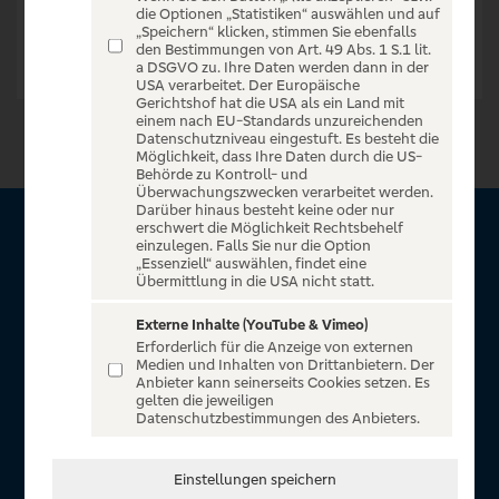
die Optionen „Statistiken“ auswählen und auf
„Speichern“ klicken, stimmen Sie ebenfalls
den Bestimmungen von Art. 49 Abs. 1 S.1 lit.
a DSGVO zu. Ihre Daten werden dann in der
USA verarbeitet. Der Europäische
Gerichtshof hat die USA als ein Land mit
einem nach EU-Standards unzureichenden
Datenschutzniveau eingestuft. Es besteht die
Möglichkeit, dass Ihre Daten durch die US-
Behörde zu Kontroll- und
Überwachungszwecken verarbeitet werden.
Darüber hinaus besteht keine oder nur
erschwert die Möglichkeit Rechtsbehelf
Über VR Entertain
einzulegen. Falls Sie nur die Option
„Essenziell“ auswählen, findet eine
Übermittlung in die USA nicht statt.
Herzlich willkommen auf VR Entertain, ein exklusiver Service
für alle Kunden der Volksbanken Raiffeisenbanken. Auf
Externe Inhalte (YouTube & Vimeo)
Erforderlich für die Anzeige von externen
unserem einzigartigen Portal finden Sie Tickets für
Medien und Inhalten von Drittanbietern. Der
atemberaubende Konzerte, Musicals und Shows, die
Anbieter kann seinerseits Cookies setzen. Es
gelten die jeweiligen
Fußball-Bundesliga sowie die Champions League und die
Datenschutzbestimmungen des Anbieters.
Europa League.
In Zusammenarbeit mit
Einstellungen speichern