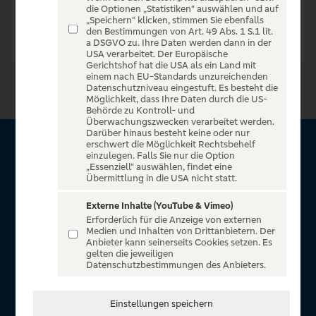
die Optionen „Statistiken“ auswählen und auf
„Speichern“ klicken, stimmen Sie ebenfalls
den Bestimmungen von Art. 49 Abs. 1 S.1 lit.
a DSGVO zu. Ihre Daten werden dann in der
USA verarbeitet. Der Europäische
Gerichtshof hat die USA als ein Land mit
einem nach EU-Standards unzureichenden
Datenschutzniveau eingestuft. Es besteht die
Möglichkeit, dass Ihre Daten durch die US-
Behörde zu Kontroll- und
Überwachungszwecken verarbeitet werden.
Darüber hinaus besteht keine oder nur
erschwert die Möglichkeit Rechtsbehelf
Über VR Entertain
einzulegen. Falls Sie nur die Option
„Essenziell“ auswählen, findet eine
Übermittlung in die USA nicht statt.
Herzlich willkommen auf VR Entertain, ein exklusiver Service
für alle Kunden der Volksbanken Raiffeisenbanken. Auf
Externe Inhalte (YouTube & Vimeo)
Erforderlich für die Anzeige von externen
unserem einzigartigen Portal finden Sie Tickets für
Medien und Inhalten von Drittanbietern. Der
atemberaubende Konzerte, Musicals und Shows, die
Anbieter kann seinerseits Cookies setzen. Es
gelten die jeweiligen
Fußball-Bundesliga sowie die Champions League und die
Datenschutzbestimmungen des Anbieters.
Europa League.
In Zusammenarbeit mit
Einstellungen speichern