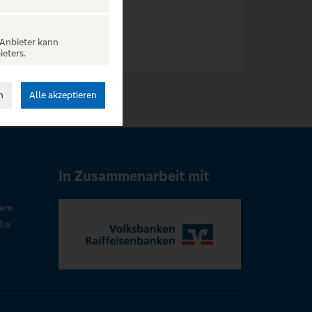
 Anbieter kann
ieters.
n
Alle akzeptieren
In Zusammenarbeit mit
rem
die