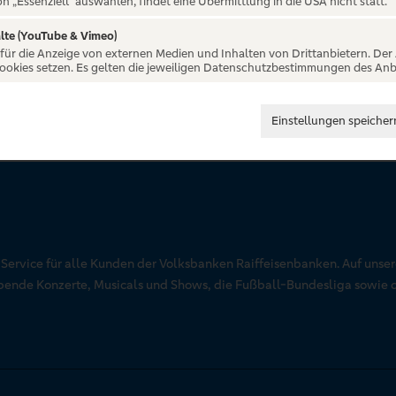
on „Essenziell“ auswählen, findet eine Übermittlung in die USA nicht statt.
lte (YouTube & Vimeo)
 für die Anzeige von externen Medien und Inhalten von Drittanbietern. Der
Cookies setzen. Es gelten die jeweiligen Datenschutzbestimmungen des Anb
Einstellungen speicher
r Service für alle Kunden der Volksbanken Raiffeisenbanken. Auf unse
aubende Konzerte, Musicals und Shows, die Fußball-Bundesliga sowie 