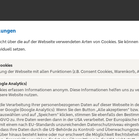
lungen
sicht über die auf der Webseite verwendeten Arten von Cookies. Sie können
iduell setzen.
Cookies
ung der Webseite mit allen Funktionen (z.B. Consent Cookies, Warenkorb, A
ogle Analytics)
ALTUNG NICHT GEFUNDE
okies erfassen Informationen anonym. Diese Informationen helfen uns zu v
sere Website nutzen.
die Verarbeitung Ihrer personenbezogenen Daten auf dieser Webseite in 
er Google (Google Analytics): Wenn Sie den Button „Alle akzeptieren“ bzw.
“ auswählen und auf „Speichern“ klicken, stimmen Sie ebenfalls den Bestim
 DSGVO zu. Ihre Daten werden dann in der USA verarbeitet. Der Europäische
 mit einem nach EU-Standards unzureichenden Datenschutzniveau eingestuf
, dass Ihre Daten durch die US-Behörde zu Kontroll- und Überwachungszw
ber hinaus besteht keine oder nur erschwert die Möglichkeit Rechtsbehelf 