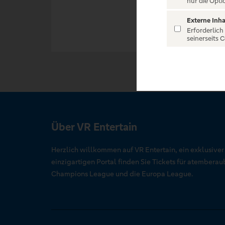
nur die Opti
Externe Inha
Erforderlich
seinerseits 
Über VR Entertain
Herzlich willkommen auf VR Entertain, ein exklusive
einzigartigen Portal finden Sie Tickets für atember
Champions League und die Europa League.