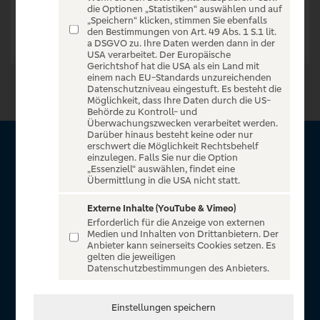
die Optionen „Statistiken“ auswählen und auf
„Speichern“ klicken, stimmen Sie ebenfalls
den Bestimmungen von Art. 49 Abs. 1 S.1 lit.
a DSGVO zu. Ihre Daten werden dann in der
USA verarbeitet. Der Europäische
Gerichtshof hat die USA als ein Land mit
einem nach EU-Standards unzureichenden
Datenschutzniveau eingestuft. Es besteht die
Möglichkeit, dass Ihre Daten durch die US-
Behörde zu Kontroll- und
Überwachungszwecken verarbeitet werden.
Darüber hinaus besteht keine oder nur
erschwert die Möglichkeit Rechtsbehelf
Über VR Entertain
einzulegen. Falls Sie nur die Option
„Essenziell“ auswählen, findet eine
Übermittlung in die USA nicht statt.
Herzlich willkommen auf VR Entertain, ein exklusiver Service
für alle Kunden der Volksbanken Raiffeisenbanken. Auf
Externe Inhalte (YouTube & Vimeo)
Erforderlich für die Anzeige von externen
unserem einzigartigen Portal finden Sie Tickets für
Medien und Inhalten von Drittanbietern. Der
atemberaubende Konzerte, Musicals und Shows, die
Anbieter kann seinerseits Cookies setzen. Es
gelten die jeweiligen
Fußball-Bundesliga sowie die Champions League und die
Datenschutzbestimmungen des Anbieters.
Europa League.
In Zusammenarbeit mit
Einstellungen speichern