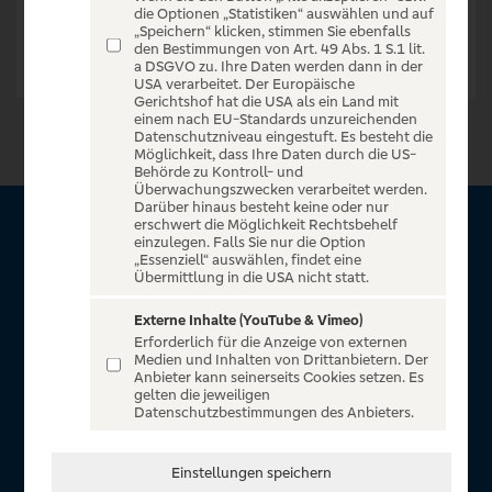
die Optionen „Statistiken“ auswählen und auf
„Speichern“ klicken, stimmen Sie ebenfalls
den Bestimmungen von Art. 49 Abs. 1 S.1 lit.
a DSGVO zu. Ihre Daten werden dann in der
USA verarbeitet. Der Europäische
Gerichtshof hat die USA als ein Land mit
einem nach EU-Standards unzureichenden
Datenschutzniveau eingestuft. Es besteht die
Möglichkeit, dass Ihre Daten durch die US-
Behörde zu Kontroll- und
Überwachungszwecken verarbeitet werden.
Darüber hinaus besteht keine oder nur
erschwert die Möglichkeit Rechtsbehelf
Über VR Entertain
einzulegen. Falls Sie nur die Option
„Essenziell“ auswählen, findet eine
Übermittlung in die USA nicht statt.
Herzlich willkommen auf VR Entertain, ein exklusiver Service
für alle Kunden der Volksbanken Raiffeisenbanken. Auf
Externe Inhalte (YouTube & Vimeo)
Erforderlich für die Anzeige von externen
unserem einzigartigen Portal finden Sie Tickets für
Medien und Inhalten von Drittanbietern. Der
atemberaubende Konzerte, Musicals und Shows, die
Anbieter kann seinerseits Cookies setzen. Es
gelten die jeweiligen
Fußball-Bundesliga sowie die Champions League und die
Datenschutzbestimmungen des Anbieters.
Europa League.
In Zusammenarbeit mit
Einstellungen speichern