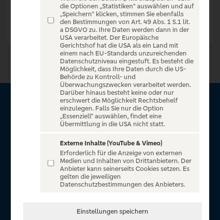
die Optionen „Statistiken“ auswählen und auf
„Speichern“ klicken, stimmen Sie ebenfalls
den Bestimmungen von Art. 49 Abs. 1 S.1 lit.
a DSGVO zu. Ihre Daten werden dann in der
USA verarbeitet. Der Europäische
Gerichtshof hat die USA als ein Land mit
einem nach EU-Standards unzureichenden
Datenschutzniveau eingestuft. Es besteht die
Möglichkeit, dass Ihre Daten durch die US-
Behörde zu Kontroll- und
Überwachungszwecken verarbeitet werden.
Darüber hinaus besteht keine oder nur
erschwert die Möglichkeit Rechtsbehelf
Über VR Entertain
einzulegen. Falls Sie nur die Option
„Essenziell“ auswählen, findet eine
Übermittlung in die USA nicht statt.
Herzlich willkommen auf VR Entertain, ein exklusiver Service
für alle Kunden der Volksbanken Raiffeisenbanken. Auf
Externe Inhalte (YouTube & Vimeo)
Erforderlich für die Anzeige von externen
unserem einzigartigen Portal finden Sie Tickets für
Medien und Inhalten von Drittanbietern. Der
atemberaubende Konzerte, Musicals und Shows, die
Anbieter kann seinerseits Cookies setzen. Es
gelten die jeweiligen
Fußball-Bundesliga sowie die Champions League und die
Datenschutzbestimmungen des Anbieters.
Europa League.
In Zusammenarbeit mit
Einstellungen speichern