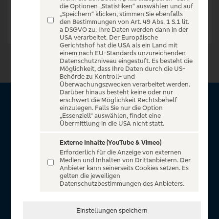
die Optionen „Statistiken“ auswählen und auf
„Speichern“ klicken, stimmen Sie ebenfalls
den Bestimmungen von Art. 49 Abs. 1 S.1 lit.
a DSGVO zu. Ihre Daten werden dann in der
USA verarbeitet. Der Europäische
Gerichtshof hat die USA als ein Land mit
einem nach EU-Standards unzureichenden
Datenschutzniveau eingestuft. Es besteht die
Möglichkeit, dass Ihre Daten durch die US-
Behörde zu Kontroll- und
Überwachungszwecken verarbeitet werden.
Darüber hinaus besteht keine oder nur
erschwert die Möglichkeit Rechtsbehelf
Über VR Entertain
einzulegen. Falls Sie nur die Option
„Essenziell“ auswählen, findet eine
Übermittlung in die USA nicht statt.
Herzlich willkommen auf VR Entertain, ein exklusiver Service
für alle Kunden der Volksbanken Raiffeisenbanken. Auf
Externe Inhalte (YouTube & Vimeo)
Erforderlich für die Anzeige von externen
unserem einzigartigen Portal finden Sie Tickets für
Medien und Inhalten von Drittanbietern. Der
atemberaubende Konzerte, Musicals und Shows, die
Anbieter kann seinerseits Cookies setzen. Es
gelten die jeweiligen
Fußball-Bundesliga sowie die Champions League und die
Datenschutzbestimmungen des Anbieters.
Europa League.
In Zusammenarbeit mit
Einstellungen speichern