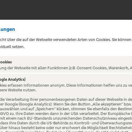
lungen
sicht über die auf der Webseite verwendeten Arten von Cookies. Sie können
iduell setzen.
Cookies
ung der Webseite mit allen Funktionen (z.B. Consent Cookies, Warenkorb, A
ogle Analytics)
ALTUNG NICHT GEFUNDE
okies erfassen Informationen anonym. Diese Informationen helfen uns zu v
sere Website nutzen.
die Verarbeitung Ihrer personenbezogenen Daten auf dieser Webseite in 
er Google (Google Analytics): Wenn Sie den Button „Alle akzeptieren“ bzw.
“ auswählen und auf „Speichern“ klicken, stimmen Sie ebenfalls den Bestim
 DSGVO zu. Ihre Daten werden dann in der USA verarbeitet. Der Europäische
 mit einem nach EU-Standards unzureichenden Datenschutzniveau eingestuf
, dass Ihre Daten durch die US-Behörde zu Kontroll- und Überwachungszw
ber hinaus besteht keine oder nur erschwert die Möglichkeit Rechtsbehelf 