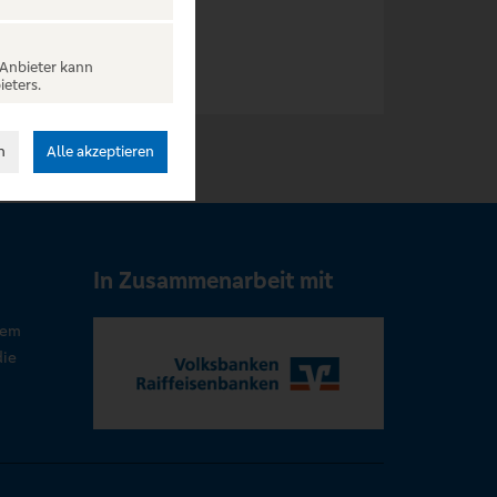
 Anbieter kann
ieters.
n
Alle akzeptieren
In Zusammenarbeit mit
rem
die