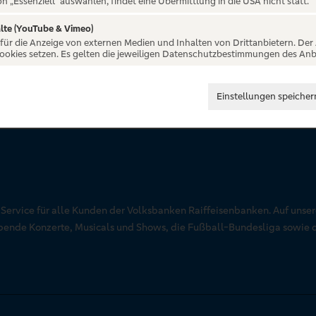
on „Essenziell“ auswählen, findet eine Übermittlung in die USA nicht statt.
lte (YouTube & Vimeo)
 für die Anzeige von externen Medien und Inhalten von Drittanbietern. Der
Cookies setzen. Es gelten die jeweiligen Datenschutzbestimmungen des Anb
Einstellungen speicher
r Service für alle Kunden der Volksbanken Raiffeisenbanken. Auf unse
aubende Konzerte, Musicals und Shows, die Fußball-Bundesliga sowie 