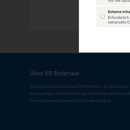
nur die Opti
Externe Inha
Erforderlich
seinerseits 
Über VR Entertain
Herzlich willkommen auf VR Entertain, ein exklusive
einzigartigen Portal finden Sie Tickets für atember
Champions League und die Europa League.