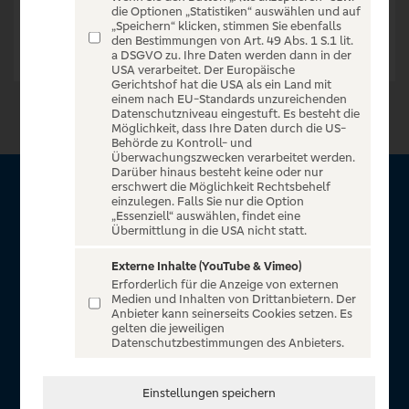
die Optionen „Statistiken“ auswählen und auf
„Speichern“ klicken, stimmen Sie ebenfalls
den Bestimmungen von Art. 49 Abs. 1 S.1 lit.
a DSGVO zu. Ihre Daten werden dann in der
USA verarbeitet. Der Europäische
Gerichtshof hat die USA als ein Land mit
einem nach EU-Standards unzureichenden
Datenschutzniveau eingestuft. Es besteht die
Möglichkeit, dass Ihre Daten durch die US-
Behörde zu Kontroll- und
Überwachungszwecken verarbeitet werden.
Darüber hinaus besteht keine oder nur
erschwert die Möglichkeit Rechtsbehelf
Über VR Entertain
einzulegen. Falls Sie nur die Option
„Essenziell“ auswählen, findet eine
Übermittlung in die USA nicht statt.
Herzlich willkommen auf VR Entertain, ein exklusiver Service
für alle Kunden der Volksbanken Raiffeisenbanken. Auf
Externe Inhalte (YouTube & Vimeo)
Erforderlich für die Anzeige von externen
unserem einzigartigen Portal finden Sie Tickets für
Medien und Inhalten von Drittanbietern. Der
atemberaubende Konzerte, Musicals und Shows, die
Anbieter kann seinerseits Cookies setzen. Es
gelten die jeweiligen
Fußball-Bundesliga sowie die Champions League und die
Datenschutzbestimmungen des Anbieters.
Europa League.
In Zusammenarbeit mit
Einstellungen speichern