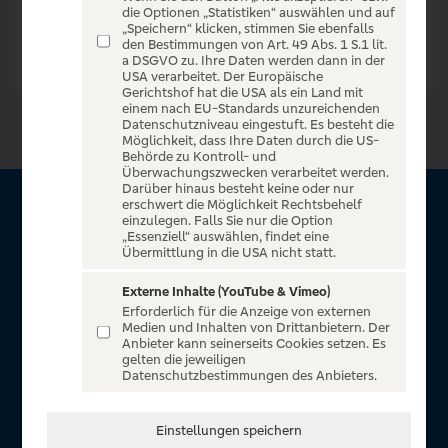
die Optionen „Statistiken“ auswählen und auf
„Speichern“ klicken, stimmen Sie ebenfalls
den Bestimmungen von Art. 49 Abs. 1 S.1 lit.
a DSGVO zu. Ihre Daten werden dann in der
USA verarbeitet. Der Europäische
Gerichtshof hat die USA als ein Land mit
einem nach EU-Standards unzureichenden
Datenschutzniveau eingestuft. Es besteht die
Möglichkeit, dass Ihre Daten durch die US-
Behörde zu Kontroll- und
Überwachungszwecken verarbeitet werden.
Darüber hinaus besteht keine oder nur
erschwert die Möglichkeit Rechtsbehelf
Über VR Entertain
einzulegen. Falls Sie nur die Option
„Essenziell“ auswählen, findet eine
Übermittlung in die USA nicht statt.
Herzlich willkommen auf VR Entertain, ein exklusiver Service
für alle Kunden der Volksbanken Raiffeisenbanken. Auf
Externe Inhalte (YouTube & Vimeo)
Erforderlich für die Anzeige von externen
unserem einzigartigen Portal finden Sie Tickets für
Medien und Inhalten von Drittanbietern. Der
atemberaubende Konzerte, Musicals und Shows, die
Anbieter kann seinerseits Cookies setzen. Es
gelten die jeweiligen
Fußball-Bundesliga sowie die Champions League und die
Datenschutzbestimmungen des Anbieters.
Europa League.
In Zusammenarbeit mit
Einstellungen speichern