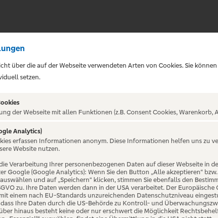
lungen
sicht über die auf der Webseite verwendeten Arten von Cookies. Sie können
iduell setzen.
Cookies
ung der Webseite mit allen Funktionen (z.B. Consent Cookies, Warenkorb, A
ogle Analytics)
ALTUNG NICHT GEFUNDE
okies erfassen Informationen anonym. Diese Informationen helfen uns zu v
sere Website nutzen.
die Verarbeitung Ihrer personenbezogenen Daten auf dieser Webseite in 
er Google (Google Analytics): Wenn Sie den Button „Alle akzeptieren“ bzw.
“ auswählen und auf „Speichern“ klicken, stimmen Sie ebenfalls den Bestim
 DSGVO zu. Ihre Daten werden dann in der USA verarbeitet. Der Europäische
 mit einem nach EU-Standards unzureichenden Datenschutzniveau eingestuf
, dass Ihre Daten durch die US-Behörde zu Kontroll- und Überwachungszw
ber hinaus besteht keine oder nur erschwert die Möglichkeit Rechtsbehelf 