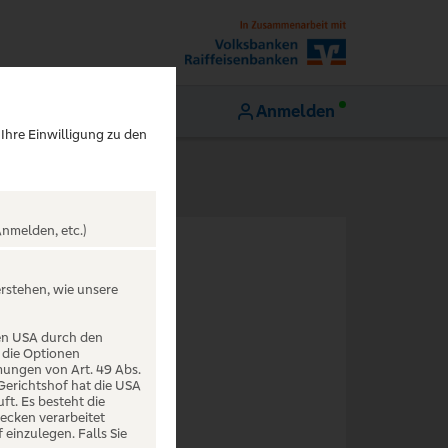
Anmelden
 Ihre Einwilligung zu den
nmelden, etc.)
N
erstehen, wie unsere
den USA durch den
 die Optionen
mungen von Art. 49 Abs.
 Gerichtshof hat die USA
t. Es besteht die
ecken verarbeitet
einzulegen. Falls Sie