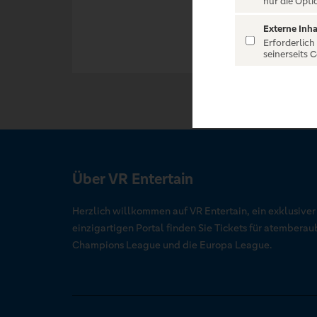
nur die Opti
Externe Inha
Erforderlich
seinerseits 
Über VR Entertain
Herzlich willkommen auf VR Entertain, ein exklusive
einzigartigen Portal finden Sie Tickets für atember
Champions League und die Europa League.