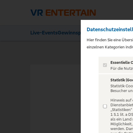
Datenschutzeinstel
Live-Events
Gewinnspiele
Ihre Vorteile
Aktion
Hier finden Sie eine Über
einzelnen Kategorien indiv
Essentielle 
Für die Nutz
Statistik (Go
VERANST
Statistik Co
Besucher un
Hinweis auf 
Dienstanbiet
„Statistiken
1 S.1 lit. a
als ein Land
Zur Startseite
Möglichkeit
werden. Darü