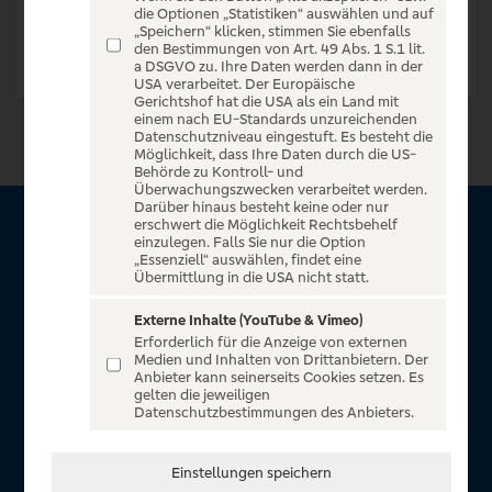
die Optionen „Statistiken“ auswählen und auf
„Speichern“ klicken, stimmen Sie ebenfalls
den Bestimmungen von Art. 49 Abs. 1 S.1 lit.
a DSGVO zu. Ihre Daten werden dann in der
USA verarbeitet. Der Europäische
Gerichtshof hat die USA als ein Land mit
einem nach EU-Standards unzureichenden
Datenschutzniveau eingestuft. Es besteht die
Möglichkeit, dass Ihre Daten durch die US-
Behörde zu Kontroll- und
Überwachungszwecken verarbeitet werden.
Darüber hinaus besteht keine oder nur
erschwert die Möglichkeit Rechtsbehelf
Über VR Entertain
einzulegen. Falls Sie nur die Option
„Essenziell“ auswählen, findet eine
Übermittlung in die USA nicht statt.
Herzlich willkommen auf VR Entertain, ein exklusiver Service
für alle Kunden der Volksbanken Raiffeisenbanken. Auf
Externe Inhalte (YouTube & Vimeo)
Erforderlich für die Anzeige von externen
unserem einzigartigen Portal finden Sie Tickets für
Medien und Inhalten von Drittanbietern. Der
atemberaubende Konzerte, Musicals und Shows, die
Anbieter kann seinerseits Cookies setzen. Es
gelten die jeweiligen
Fußball-Bundesliga sowie die Champions League und die
Datenschutzbestimmungen des Anbieters.
Europa League.
In Zusammenarbeit mit
Einstellungen speichern