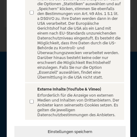
die Optionen „Statistiken“ auswählen und auf
„Speichern“ klicken, stimmen Sie ebenfalls
den Bestimmungen von Art. 49 Abs. 1 S.1 lit.
a DSGVO zu. Ihre Daten werden dann in der
USA verarbeitet. Der Europäische
Gerichtshof hat die USA als ein Land mit
einem nach EU-Standards unzureichenden
Datenschutzniveau eingestuft. Es besteht die
Möglichkeit, dass Ihre Daten durch die US-
Behörde zu Kontroll- und
Überwachungszwecken verarbeitet werden.
Darüber hinaus besteht keine oder nur
erschwert die Möglichkeit Rechtsbehelf
Über VR Entertain
einzulegen. Falls Sie nur die Option
„Essenziell“ auswählen, findet eine
Übermittlung in die USA nicht statt.
Herzlich willkommen auf VR Entertain, ein exklusiver Service
für alle Kunden der Volksbanken Raiffeisenbanken. Auf
Externe Inhalte (YouTube & Vimeo)
Erforderlich für die Anzeige von externen
unserem einzigartigen Portal finden Sie Tickets für
Medien und Inhalten von Drittanbietern. Der
atemberaubende Konzerte, Musicals und Shows, die
Anbieter kann seinerseits Cookies setzen. Es
gelten die jeweiligen
Fußball-Bundesliga sowie die Champions League und die
Datenschutzbestimmungen des Anbieters.
Europa League.
In Zusammenarbeit mit
Einstellungen speichern