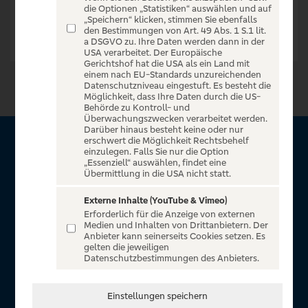
die Optionen „Statistiken“ auswählen und auf
„Speichern“ klicken, stimmen Sie ebenfalls
den Bestimmungen von Art. 49 Abs. 1 S.1 lit.
a DSGVO zu. Ihre Daten werden dann in der
USA verarbeitet. Der Europäische
Gerichtshof hat die USA als ein Land mit
einem nach EU-Standards unzureichenden
Datenschutzniveau eingestuft. Es besteht die
Möglichkeit, dass Ihre Daten durch die US-
Behörde zu Kontroll- und
Überwachungszwecken verarbeitet werden.
Darüber hinaus besteht keine oder nur
erschwert die Möglichkeit Rechtsbehelf
Über VR Entertain
einzulegen. Falls Sie nur die Option
„Essenziell“ auswählen, findet eine
Übermittlung in die USA nicht statt.
Herzlich willkommen auf VR Entertain, ein exklusiver Service
für alle Kunden der Volksbanken Raiffeisenbanken. Auf
Externe Inhalte (YouTube & Vimeo)
Erforderlich für die Anzeige von externen
unserem einzigartigen Portal finden Sie Tickets für
Medien und Inhalten von Drittanbietern. Der
atemberaubende Konzerte, Musicals und Shows, die
Anbieter kann seinerseits Cookies setzen. Es
gelten die jeweiligen
Fußball-Bundesliga sowie die Champions League und die
Datenschutzbestimmungen des Anbieters.
Europa League.
In Zusammenarbeit mit
Einstellungen speichern