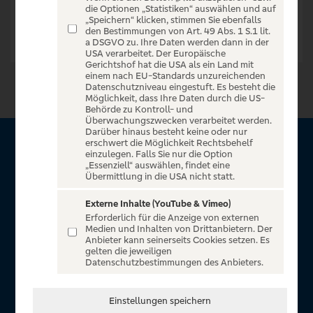
die Optionen „Statistiken“ auswählen und auf
„Speichern“ klicken, stimmen Sie ebenfalls
den Bestimmungen von Art. 49 Abs. 1 S.1 lit.
a DSGVO zu. Ihre Daten werden dann in der
USA verarbeitet. Der Europäische
Gerichtshof hat die USA als ein Land mit
einem nach EU-Standards unzureichenden
Datenschutzniveau eingestuft. Es besteht die
Möglichkeit, dass Ihre Daten durch die US-
Behörde zu Kontroll- und
Überwachungszwecken verarbeitet werden.
Darüber hinaus besteht keine oder nur
erschwert die Möglichkeit Rechtsbehelf
Über VR Entertain
einzulegen. Falls Sie nur die Option
„Essenziell“ auswählen, findet eine
Übermittlung in die USA nicht statt.
Herzlich willkommen auf VR Entertain, ein exklusiver Service
für alle Kunden der Volksbanken Raiffeisenbanken. Auf
Externe Inhalte (YouTube & Vimeo)
Erforderlich für die Anzeige von externen
unserem einzigartigen Portal finden Sie Tickets für
Medien und Inhalten von Drittanbietern. Der
atemberaubende Konzerte, Musicals und Shows, die
Anbieter kann seinerseits Cookies setzen. Es
gelten die jeweiligen
Fußball-Bundesliga sowie die Champions League und die
Datenschutzbestimmungen des Anbieters.
Europa League.
In Zusammenarbeit mit
Einstellungen speichern