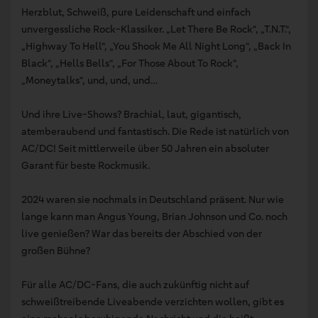
Herzblut, Schweiß, pure Leidenschaft und einfach
unvergessliche Rock-Klassiker. „Let There Be Rock“, „T.N.T.“,
„Highway To Hell“, „You Shook Me All Night Long“, „Back In
Black“, „Hells Bells“, „For Those About To Rock“,
„Moneytalks“, und, und, und…
Und ihre Live-Shows? Brachial, laut, gigantisch,
atemberaubend und fantastisch. Die Rede ist natürlich von
AC/DC! Seit mittlerweile über 50 Jahren ein absoluter
Garant für beste Rockmusik.
2024 waren sie nochmals in Deutschland präsent. Nur wie
lange kann man Angus Young, Brian Johnson und Co. noch
live genießen? War das bereits der Abschied von der
großen Bühne?
Für alle AC/DC-Fans, die auch zukünftig nicht auf
schweißtreibende Liveabende verzichten wollen, gibt es