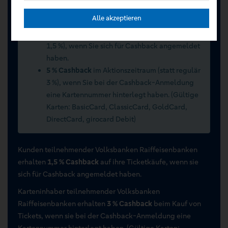
Sommerwochen 2026 vom 15.07.2026 bis
Alle akzeptieren
15.09.2026
2 % Cashback
im Aktionszeitraum (statt regulär
1,5 %), wenn Sie sich für Cashback angemeldet
haben.
5 % Cashback
im Aktionszeitraum (statt regulär
3 %), wenn Sie bei der Cashback-Anmeldung
eine Kartennummer hinterlegt haben. (Gültige
Karten: BasicCard, ClassicCard, GoldCard,
DirectCard, girocard Debit)
Kunden teilnehmender Volksbanken Raiffeisenbanken
erhalten
1,5 % Cashback
auf ihre Ticketkäufe, wenn sie
sich für Cashback angemeldet haben.
Karteninhaber teilnehmender Volksbanken
Raiffeisenbanken erhalten
3 % Cashback
beim Kauf von
Tickets, wenn sie bei der Cashback-Anmeldung eine
Kartennummer hinterlegt haben. (Gültige Karten: