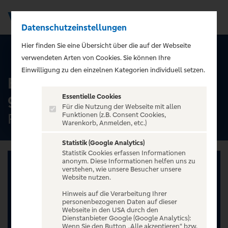
Datenschutzeinstellungen
Men
);">
Hier finden Sie eine Übersicht über die auf der Webseite
ALLE TERMINE
verwendeten Arten von Cookies. Sie können Ihre
Einwilligung zu den einzelnen Kategorien individuell setzen.
BAROCK – Europe’s
greatest tribute to AC/DC
Essentielle Cookies
Für die Nutzung der Webseite mit allen
Festhalle Wörth, Wörth Am Rhein
Funktionen (z.B. Consent Cookies,
Warenkorb, Anmelden, etc.)
Statistik (Google Analytics)
Statistik Cookies erfassen Informationen
anonym. Diese Informationen helfen uns zu
verstehen, wie unsere Besucher unsere
Website nutzen.
Hinweis auf die Verarbeitung Ihrer
personenbezogenen Daten auf dieser
Webseite in den USA durch den
Dienstanbieter Google (Google Analytics):
Wenn Sie den Button „Alle akzeptieren“ bzw.