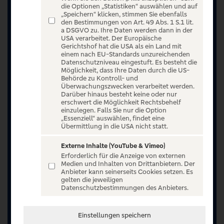
die Optionen „Statistiken“ auswählen und auf
„Speichern“ klicken, stimmen Sie ebenfalls
den Bestimmungen von Art. 49 Abs. 1 S.1 lit.
a DSGVO zu. Ihre Daten werden dann in der
USA verarbeitet. Der Europäische
Gerichtshof hat die USA als ein Land mit
einem nach EU-Standards unzureichenden
Datenschutzniveau eingestuft. Es besteht die
Möglichkeit, dass Ihre Daten durch die US-
Behörde zu Kontroll- und
Überwachungszwecken verarbeitet werden.
Darüber hinaus besteht keine oder nur
erschwert die Möglichkeit Rechtsbehelf
einzulegen. Falls Sie nur die Option
„Essenziell“ auswählen, findet eine
Übermittlung in die USA nicht statt.
Externe Inhalte (YouTube & Vimeo)
Erforderlich für die Anzeige von externen
Jetzt anmelden oder registrieren
Medien und Inhalten von Drittanbietern. Der
Anbieter kann seinerseits Cookies setzen. Es
Unser Ticketangebot ist exklusiv Kunden der
gelten die jeweiligen
Datenschutzbestimmungen des Anbieters.
Volksbanken Raiffeisenbanken vorbehalten.
Registrieren Sie sich jetzt auf VR Entertain.
Einstellungen speichern