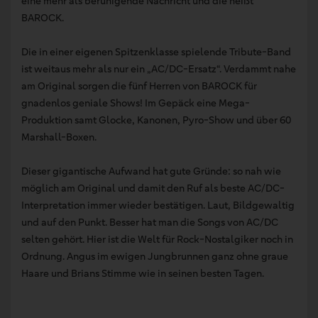
eine mehr als beruhigende Nachricht und die heißt
BAROCK.
Die in einer eigenen Spitzenklasse spielende Tribute-Band
ist weitaus mehr als nur ein „AC/DC-Ersatz“. Verdammt nahe
am Original sorgen die fünf Herren von BAROCK für
gnadenlos geniale Shows! Im Gepäck eine Mega-
Produktion samt Glocke, Kanonen, Pyro-Show und über 60
Marshall-Boxen.
Dieser gigantische Aufwand hat gute Gründe: so nah wie
möglich am Original und damit den Ruf als beste AC/DC-
Interpretation immer wieder bestätigen. Laut, Bildgewaltig
und auf den Punkt. Besser hat man die Songs von AC/DC
selten gehört. Hier ist die Welt für Rock-Nostalgiker noch in
Ordnung. Angus im ewigen Jungbrunnen ganz ohne graue
Haare und Brians Stimme wie in seinen besten Tagen.