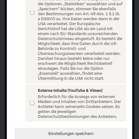
die Optionen „Statistiken“ auswählen und auf
„Speichern“ klicken, stimmen Sie ebenfalls
den Bestimmungen von Art. 49 Abs. 1 S.1 lit.
a DSGVO zu. Ihre Daten werden dann in der
USA verarbeitet. Der Europäische
Gerichtshof hat die USA als ein Land mit
einem nach EU-Standards unzureichenden
Datenschutzniveau eingestuft. Es besteht die
Möglichkeit, dass Ihre Daten durch die US-
Behörde zu Kontroll- und
Überwachungszwecken verarbeitet werden.
Darüber hinaus besteht keine oder nur
erschwert die Möglichkeit Rechtsbehelf
einzulegen. Falls Sie nur die Option
„Essenziell“ auswählen, findet eine
Übermittlung in die USA nicht statt.
Jetzt anmelden oder registrieren
Externe Inhalte (YouTube & Vimeo)
Erforderlich für die Anzeige von externen
Unser Ticketangebot ist exklusiv Kunden der
Medien und Inhalten von Drittanbietern. Der
Anbieter kann seinerseits Cookies setzen. Es
Volksbanken Raiffeisenbanken vorbehalten.
gelten die jeweiligen
Registrieren Sie sich jetzt auf VR Entertain.
Datenschutzbestimmungen des Anbieters.
Sommerwochen 2026 vom 15.07.2026 bis
Einstellungen speichern