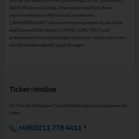
wurde von Ross Orton (Arctic Monkeys, M.I.A.) produziert.
Mit Einflüssen aus Indie, Alternative und Post-Punk
experimentieren GANS sowohl mit Bläsern
(„NIGHTWALKING“) als auch mit verspieltem Noise-Rock
und Dance-Punk-Vibes („I THINK I LIKE YOU“) und
präsentieren ihren vielseitigen Sound vor allem mit einem
omnipräsenten Aspekt: purer Energie.
Ticket-Hotline
Für Ihre telefonischen Ticketbestellungen kontaktieren Sie
bitte:
+49(0)211 778 4411 *