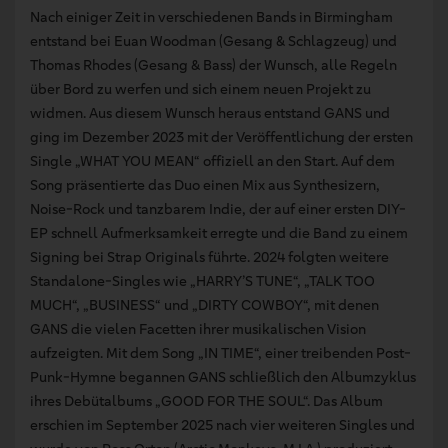
Nach einiger Zeit in verschiedenen Bands in Birmingham
entstand bei Euan Woodman (Gesang & Schlagzeug) und
Thomas Rhodes (Gesang & Bass) der Wunsch, alle Regeln
über Bord zu werfen und sich einem neuen Projekt zu
widmen. Aus diesem Wunsch heraus entstand GANS und
ging im Dezember 2023 mit der Veröffentlichung der ersten
Single „WHAT YOU MEAN“ offiziell an den Start. Auf dem
Song präsentierte das Duo einen Mix aus Synthesizern,
Noise-Rock und tanzbarem Indie, der auf einer ersten DIY-
EP schnell Aufmerksamkeit erregte und die Band zu einem
Signing bei Strap Originals führte. 2024 folgten weitere
Standalone-Singles wie „HARRY’S TUNE“, „TALK TOO
MUCH“, „BUSINESS“ und „DIRTY COWBOY“, mit denen
GANS die vielen Facetten ihrer musikalischen Vision
aufzeigten. Mit dem Song „IN TIME“, einer treibenden Post-
Punk-Hymne begannen GANS schließlich den Albumzyklus
ihres Debütalbums „GOOD FOR THE SOUL“. Das Album
erschien im September 2025 nach vier weiteren Singles und