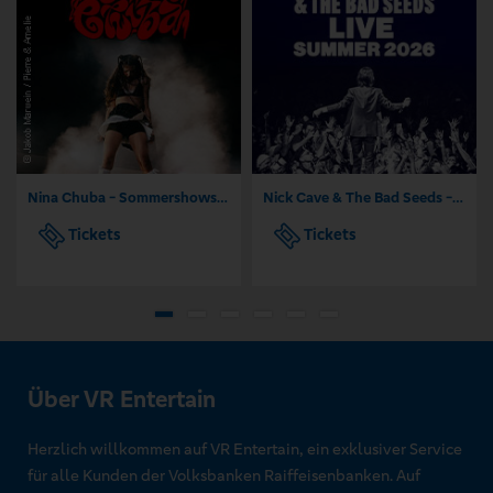
Nina Chuba - Sommershows 2026
Nick Cave & The Bad Seeds - Tour 2026
Tickets
Tickets
Über VR Entertain
Herzlich willkommen auf VR Entertain, ein exklusiver Service
für alle Kunden der Volksbanken Raiffeisenbanken. Auf