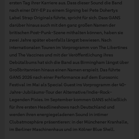
ersten Tag ihrer Karriere aus. Dass dieser Sound die Band
nach einer DIY-EP zu einem Signing bei Pete Dohertys
Label Strap Originals führte, spricht für sich. Dass GANS
darüber hinaus auch mit den ganz großen Namen der
britischen Post-Punk-Szene mithalten können, haben sie
zwei Jahre später ebenfalls längst bewiesen. Nach
internationalen Touren im Vorprogramm von The Libertines
und The Vaccines und mit der Veröffentlichung ihres
Debütalbums hat sich die Band aus Birmingham längst über
Großbritannien hinaus einen Namen erspielt. Das führte
GANS 2026 nach einer Performance auf dem Eurosonic
Festival im Mai als Special Guest ins Vorprogramm der 40-
Jahre-Jubiläums-Tour der Alternative/Indie-Rock-
Legenden Pixies. Im September kommen GANS schließlich
für ihre ersten Headlineshows nach Deutschland und
werden ihren energiegeladenen Sound in intimer
Clubatmosphäre präsentieren: in der Münchener Kranhalle,
im Berliner Maschinenhaus und im Kölner Blue Shell.