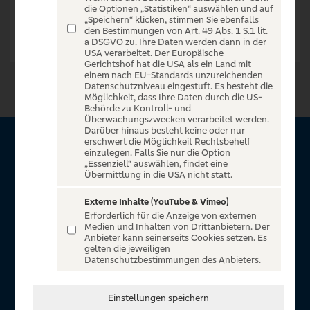
die Optionen „Statistiken“ auswählen und auf
„Speichern“ klicken, stimmen Sie ebenfalls
den Bestimmungen von Art. 49 Abs. 1 S.1 lit.
a DSGVO zu. Ihre Daten werden dann in der
USA verarbeitet. Der Europäische
Gerichtshof hat die USA als ein Land mit
einem nach EU-Standards unzureichenden
Datenschutzniveau eingestuft. Es besteht die
Möglichkeit, dass Ihre Daten durch die US-
Behörde zu Kontroll- und
Überwachungszwecken verarbeitet werden.
Darüber hinaus besteht keine oder nur
erschwert die Möglichkeit Rechtsbehelf
Über VR Entertain
einzulegen. Falls Sie nur die Option
„Essenziell“ auswählen, findet eine
Übermittlung in die USA nicht statt.
Herzlich willkommen auf VR Entertain, ein exklusiver Service
für alle Kunden der Volksbanken Raiffeisenbanken. Auf
Externe Inhalte (YouTube & Vimeo)
Erforderlich für die Anzeige von externen
unserem einzigartigen Portal finden Sie Tickets für
Medien und Inhalten von Drittanbietern. Der
atemberaubende Konzerte, Musicals und Shows, die
Anbieter kann seinerseits Cookies setzen. Es
gelten die jeweiligen
Fußball-Bundesliga sowie die Champions League und die
Datenschutzbestimmungen des Anbieters.
Europa League.
In Zusammenarbeit mit
Einstellungen speichern